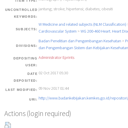
ITEM TYPE:
jantung; stroke; hipertensi; diabetes; obesiti
UNCONTROLLED
KEYWORDS:
W Medicine and related subjects (NLM Classification)
SUBJECTS:
Cardiovascular System
>
WG 200-460 Heart. Heart Dis
Badan Penelitian dan Pengembangan Kesehatan
>
P
DIVISIONS:
dan Pengembangan Sistem dan Kebijakan Kesehata
Administrator Eprints
DEPOSITING
USER:
02 Oct 2017 05:30
DATE
DEPOSITED:
09 Nov 2017 01:44
LAST MODIFIED:
http://www.badankebijakan.kemkes.go.id/repositori/
URI:
Actions (login required)