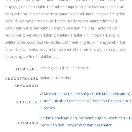
tangga, jarak dan waktu tempuh menuju sarana pelayanan kesehatan
serta keberadaan transportasi umum. Variabel umur, jenis kelamin dan
pendidikan yang merupakan faktor predisposisi memperlihatkan
hubungan yang bermakna dengan kejadian malaria. Faktor-faktor
resiko yang berperan dalam penularan malaria di Propinsi Bangka
Belitung berbasis data Riskesdas 2007 memang tidak menggambarkan
faktor-faktor resiko secara komprehensif namun menyajikan sejumlah
fakta yang perlu ditindaklanjuti.
Monograph (Project Report)
ITEM TYPE:
malaria; riskesdas
UNCONTROLLED
KEYWORDS:
W Medicine and related subjects (NLM Classification)
Communicable Diseases
>
WC 680-950 Tropical and P
SUBJECTS:
Diseases
Badan Penelitian dan Pengembangan Kesehatan
>
B
DIVISIONS:
Penelitian dan Pengembangan Kesehatan