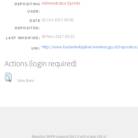
Administrator Eprints
DEPOSITING
USER:
02 Oct 2017 05:30
DATE
DEPOSITED:
09 Nov 2017 03:35
LAST MODIFIED:
http://www.badankebijakan.kemkes.go.id/repositori/
URI:
Actions (login required)
View Item
Repositori BKPK supports
OAI 2.0
with a base URL of