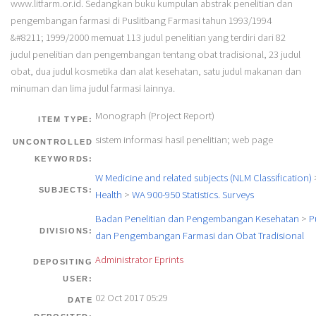
www.litfarm.or.id. Sedangkan buku kumpulan abstrak penelitian dan
pengembangan farmasi di Puslitbang Farmasi tahun 1993/1994
&#8211; 1999/2000 memuat 113 judul penelitian yang terdiri dari 82
judul penelitian dan pengembangan tentang obat tradisional, 23 judul
obat, dua judul kosmetika dan alat kesehatan, satu judul makanan dan
minuman dan lima judul farmasi lainnya.
Monograph (Project Report)
ITEM TYPE:
sistem informasi hasil penelitian; web page
UNCONTROLLED
KEYWORDS:
W Medicine and related subjects (NLM Classification)
SUBJECTS:
Health
>
WA 900-950 Statistics. Surveys
Badan Penelitian dan Pengembangan Kesehatan
>
P
DIVISIONS:
dan Pengembangan Farmasi dan Obat Tradisional
Administrator Eprints
DEPOSITING
USER:
02 Oct 2017 05:29
DATE