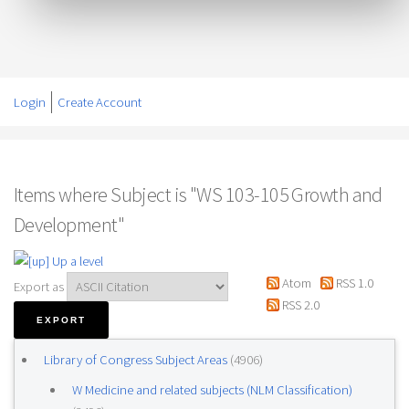
Login
Create Account
Items where Subject is "WS 103-105 Growth and
Development"
Up a level
Atom
RSS 1.0
Export as
RSS 2.0
Library of Congress Subject Areas
(4906)
W Medicine and related subjects (NLM Classification)