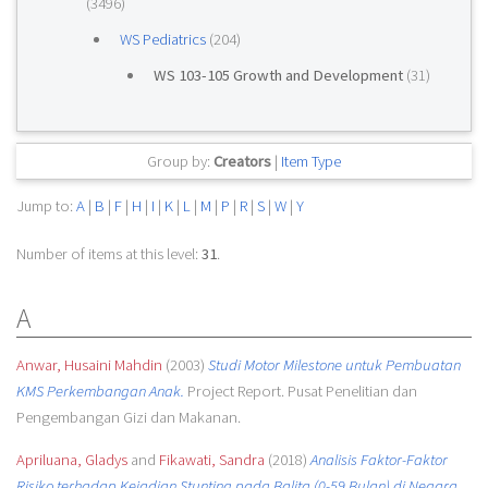
(3496)
WS Pediatrics
(204)
WS 103-105 Growth and Development
(31)
Group by:
Creators
|
Item Type
Jump to:
A
|
B
|
F
|
H
|
I
|
K
|
L
|
M
|
P
|
R
|
S
|
W
|
Y
Number of items at this level:
31
.
A
Anwar, Husaini Mahdin
(2003)
Studi Motor Milestone untuk Pembuatan
KMS Perkembangan Anak.
Project Report. Pusat Penelitian dan
Pengembangan Gizi dan Makanan.
Apriluana, Gladys
and
Fikawati, Sandra
(2018)
Analisis Faktor-Faktor
Risiko terhadap Kejadian Stunting pada Balita (0-59 Bulan) di Negara