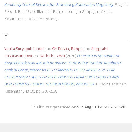
Kembang Anak di Kecamatan Srumbung Kabupaten Magelang.
Project
Report. Balai Penelitian dan Pengembangan Gangguan Akibat
Kekurangan Iodium Magelang.
Y
Yunita Suryaputri, Indri
and
Ch Rosha, Bunga
and
Anggraini
Puspitasari, Dwi
and
Widodo, Yekti
(2020)
Determinan Kemampuan
Kognitif Anak Usia 4-6 Tahun: Analisis Studi Kohor Tumbuh Kembang
Anak di Bogor, Indonesia DETERMINANTS OF COGNITIVE ABILITY IN
CHILDREN AGED 4-6 YEARS OLD: ANALYSIS FROM CHILD GROWTH AND
DEVELOPMENT COHORT STUDY IN BOGOR, INDONESIA.
Buletin Penelitian
Kesehatan, 48 (3). pp. 209-218.
This list was generated on
Sun Aug 9 01:40:45 2026 WIB
.