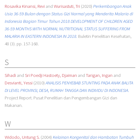
Rosavika Kinansi, Revi
and
Wurisastuti, Tri
(2020)
Perkembangan Anak
Usia 36-59 Bulan dengan Status Gizi Normal yang Menderita Malaria di
Indonesia Bagian Timur Tahun 2018 DEVELOPMENT OF CHILDREN AGED
36-59 MONTHS WITH NORMAL NUTRITIONAL STATUS SUFFERING FROM
MALARIA IN EASTERN INDONESIA IN 2018.
Buletin Penelitian Kesehatan,
48 (3). pp. 157-168.
S
Sihadi
and
Sri Poedji Hastoety, Djaiman
and
Tarigan, Ingan
and
Desvianti, Yessi
(2010)
ANALISIS PENYEBAB STUNTING PADA ANAK BALITA
DI LEVEL PROVINSI, DESA, RUMAH TANGGA DAN INDIVIDU DI INDONESIA.
Project Report. Pusat Penelitian dan Pengembangan Gizi dan
Makanan.
W
Widodo, Untung S.
(2004)
Kelainan Kongenital dan Hambatan Tumbuh