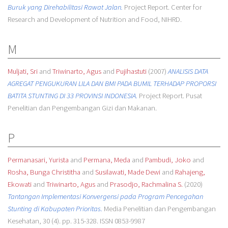
Buruk yang Direhabilitasi Rawat Jalan.
Project Report. Center for
Research and Development of Nutrition and Food, NIHRD.
M
Muljati, Sri
and
Triwinarto, Agus
and
Pujihastuti
(2007)
ANALISIS DATA
AGREGAT PENGUKURAN LILA DAN BMI PADA BUMIL TERHADAP PROPORSI
BATITA STUNTING DI 33 PROVINSI INDONESIA.
Project Report. Pusat
Penelitian dan Pengembangan Gizi dan Makanan.
P
Permanasari, Yurista
and
Permana, Meda
and
Pambudi, Joko
and
Rosha, Bunga Christitha
and
Susilawati, Made Dewi
and
Rahajeng,
Ekowati
and
Triwinarto, Agus
and
Prasodjo, Rachmalina S.
(2020)
Tantangan Implementasi Konvergensi pada Program Pencegahan
Stunting di Kabupaten Prioritas.
Media Penelitian dan Pengembangan
Kesehatan, 30 (4). pp. 315-328. ISSN 0853-9987