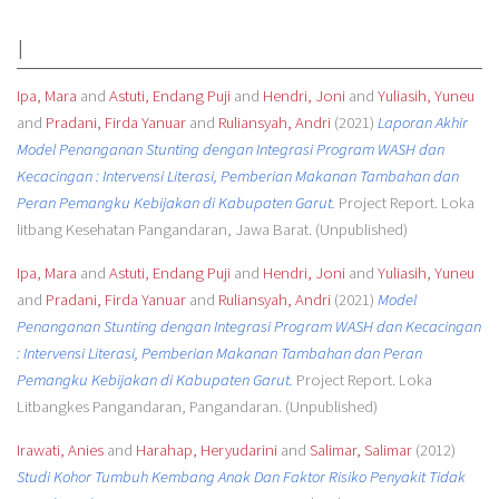
I
Ipa, Mara
and
Astuti, Endang Puji
and
Hendri, Joni
and
Yuliasih, Yuneu
and
Pradani, Firda Yanuar
and
Ruliansyah, Andri
(2021)
Laporan Akhir
Model Penanganan Stunting dengan Integrasi Program WASH dan
Kecacingan : Intervensi Literasi, Pemberian Makanan Tambahan dan
Peran Pemangku Kebijakan di Kabupaten Garut.
Project Report. Loka
litbang Kesehatan Pangandaran, Jawa Barat. (Unpublished)
Ipa, Mara
and
Astuti, Endang Puji
and
Hendri, Joni
and
Yuliasih, Yuneu
and
Pradani, Firda Yanuar
and
Ruliansyah, Andri
(2021)
Model
Penanganan Stunting dengan Integrasi Program WASH dan Kecacingan
: Intervensi Literasi, Pemberian Makanan Tambahan dan Peran
Pemangku Kebijakan di Kabupaten Garut.
Project Report. Loka
Litbangkes Pangandaran, Pangandaran. (Unpublished)
Irawati, Anies
and
Harahap, Heryudarini
and
Salimar, Salimar
(2012)
Studi Kohor Tumbuh Kembang Anak Dan Faktor Risiko Penyakit Tidak