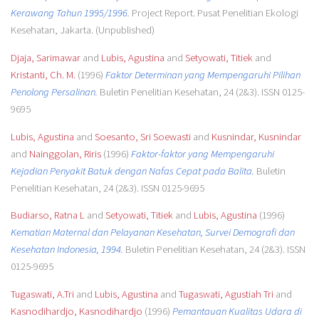
Kerawang Tahun 1995/1996.
Project Report. Pusat Penelitian Ekologi
Kesehatan, Jakarta. (Unpublished)
Djaja, Sarimawar
and
Lubis, Agustina
and
Setyowati, Titiek
and
Kristanti, Ch. M.
(1996)
Faktor Determinan yang Mempengaruhi Pilihan
Penolong Persalinan.
Buletin Penelitian Kesehatan, 24 (2&3). ISSN 0125-
9695
Lubis, Agustina
and
Soesanto, Sri Soewasti
and
Kusnindar, Kusnindar
and
Nainggolan, Riris
(1996)
Faktor-faktor yang Mempengaruhi
Kejadian Penyakit Batuk dengan Nafas Cepat pada Balita.
Buletin
Penelitian Kesehatan, 24 (2&3). ISSN 0125-9695
Budiarso, Ratna L
and
Setyowati, Titiek
and
Lubis, Agustina
(1996)
Kematian Maternal dan Pelayanan Kesehatan, Survei Demografi dan
Kesehatan Indonesia, 1994.
Buletin Penelitian Kesehatan, 24 (2&3). ISSN
0125-9695
Tugaswati, A.Tri
and
Lubis, Agustina
and
Tugaswati, Agustiah Tri
and
Kasnodihardjo, Kasnodihardjo
(1996)
Pemantauan Kualitas Udara di