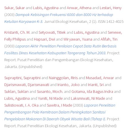
Sukar, Sukar
and
Lubis, Agustina
and
Anwar, Athena
and
Lestari, Heny
(2003)
Dampak Kebisingan Frekuensi 6000 dan 8000 Hz terhadap
Ketulian Karyawan K-3.
Jurnal Ekologi Kesehatan, 2 (1). ISSN 1412-4025
Kristanti, Ch. M.
and
Setyowati, Titiek
and
Lubis, Agustina
and
Senewe,
Felly Philipus
and
Hapsari, Dwi
and
Wiryawan, Yuana
and
Afifah, Tin
(2003)
Laporan Akhir Penelitian Penilaian Cepat Data Rutin Berbasis
Fasilitas Dinas Kesehatan Kabupaten Tangerang Tahun 2003.
Project
Report. Pusat Penelitian dan Pengembangan Ekologi Kesehatan,
Jakarta. (Unpublished)
Supraptini, Supraptini
and
Nainggolan, Riris
and
Musadad, Anwar
and
Djarismawati, Djarismawati
and
Irianto, Joko
and
Irianti, Sri
and
Suklan, Suklan
and
Susanto, Moch.
and
Gotama, Ida Bagus Indra
and
Lubis, Agustina
and
Yuniti, Ni Made
and
Laksmiwati, Ni Made
and
Sulistiowati, I. A. Oka
and
Suwitra, I Made
(2003)
Laporan Penelitian
Pengembangan Pola Kemitraan Dalam Peningkatan Sanitasi
Pengelolaan Makanan Di Daerah Obyek Wisata Bali (Tahap I).
Project
Report. Pusat Penelitian Ekologi Kesehatan, Jakarta. (Unpublished)