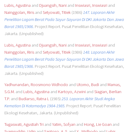
Lubis, Agustina
and
Djuangsih, Nani
and
Inswiasri, Inswiasri
and
Nainggolan, Riris
and
Setyowati, Titiek
(1986)
147. Laporan Akhir
Penelitian Logam Berat Pada Sayur-Sayuran Di DKI Jakarta Dan Jawa
Barat 1985/1986.
Project Report. Pusat Penelitian Ekologi Kesehatan,
Jakarta. (Unpublished)
Lubis, Agustina
and
Djuangsih, Nani
and
Inswiasri, Inswiasri
and
Nainggolan, Riris
and
Setyowati, Titiek
(1986)
148. Laporan Akhir
Penelitian Logam Berat Pada Sayur-Sayuran Di DKI Jakarta Dan Jawa
Barat 1985/1986.
Project Report. Pusat Penelitian Ekologi Kesehatan,
Jakarta. (Unpublished)
Yadhunandan, Roosmono Widhodo
and
Utomo, Budi
and
Mamas,
S.G.M.
and
Lubis, Agustina
and
Kartoyo, Azwini
and
Siagian, Berlian
T.P.
and
Budiarso, Ratna L
(1985)
253. Laporan Akhir Studi Angka
Kematian Di Kotamadya 1984-1985.
Project Report. Pusat Penelitian
Ekologi Kesehatan, Jakarta. (Unpublished)
Tugaswati, Agustiah Tri
and
Yatim, Sofyan
and
Hong, Lie Goan
and
Syamsuddin, Udin
and
Santoso, A. S.
and
Y., Widhodo
and
Lubis,