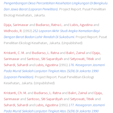
Pengembangan Desa Percontohan Kesehatan Lingkungan Di Bengkulu
Dan Jawa Barat (Laporan Penelitian).
Project Report. Pusat Penelitian
Ekologi Kesehatan, Jakarta.
Djaja, Sarimawar
and
Budiarso, Ratna L.
and
Lubis, Agustina
and
Widhodo, R.
(1992)
252 Laporan Akhir Studi Angka Kematian Bayi
Dengan Berat Badan Lahir Rendah Di Sukabumi.
Project Report. Pusat
Penelitian Ekologi Kesehatan, Jakarta. (Unpublished)
Kristanti, C. M.
and
Budiarso, L. Ratna
and
Bakri, Zainul
and
Djaja,
Sarimawar
and
Santoso, Siti Sapardiyah
and
Setyowati, Titiek
and
Suhardi, Suhardi
and
Lubis, Agustina
(1991)
176. Kesegaran Jasmani
Pada Murid Sekolah Lanjutan Tingkat Atas (SLTA) Di Jakarta 1990
(Laporan Penelitian).
Project Report. Pusat Penelitian Ekologi
Kesehatan, Jakarta. (Unpublished)
Kristanti, Ch. M.
and
Budiarso, L. Ratna
and
Bakri, Zainul
and
Djaja,
Sarimawar
and
Santoso, Siti Sapardiyah
and
Setyowati, Titiek
and
Suhardi, Suhardi
and
Lubis, Agustina
(1991)
177. Kesegaran Jasmani
Pada Murid Sekolah Lanjutan Tingkat Atas (SLTA) Di Jakarta 1990