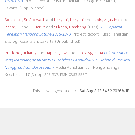
1978/1979.
Project Report. Pusat Penelitian Ekologi Kesehatan,
Jakarta. (Unpublished)
Soesanto, Sri Soewasti
and
Haryani, Haryani
and
Lubis, Agustina
and
Bahar, Z.
and
S., Harun
and
Sukana, Bambang
(1979)
285. Laporan
Penelitian Fishpond Latrine 1978/1979.
Project Report. Pusat Penelitian
Ekologi Kesehatan, Jakarta. (Unpublished)
Pradono, Julianty
and
Hapsari, Dwi
and
Lubis, Agustina
Faktor-Faktor
yang Mempengaruhi Status Disabilitas Penduduk > 15 Tahun di Provinsi
Nanggroe Aceh Darussalam.
Media Penelitian dan Pengembangan
Kesehatan, 17 (SI). pp. S29-S37. ISSN 0853-9987
This list was generated on
Sat Aug 8 13:54:52 2026 WIB
.