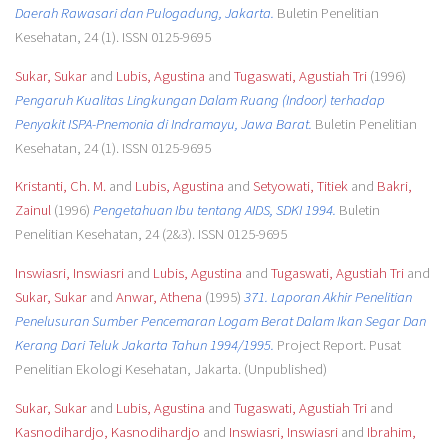
Daerah Rawasari dan Pulogadung, Jakarta.
Buletin Penelitian
Kesehatan, 24 (1). ISSN 0125-9695
Sukar, Sukar
and
Lubis, Agustina
and
Tugaswati, Agustiah Tri
(1996)
Pengaruh Kualitas Lingkungan Dalam Ruang (Indoor) terhadap
Penyakit ISPA-Pnemonia di Indramayu, Jawa Barat.
Buletin Penelitian
Kesehatan, 24 (1). ISSN 0125-9695
Kristanti, Ch. M.
and
Lubis, Agustina
and
Setyowati, Titiek
and
Bakri,
Zainul
(1996)
Pengetahuan Ibu tentang AIDS, SDKI 1994.
Buletin
Penelitian Kesehatan, 24 (2&3). ISSN 0125-9695
Inswiasri, Inswiasri
and
Lubis, Agustina
and
Tugaswati, Agustiah Tri
and
Sukar, Sukar
and
Anwar, Athena
(1995)
371. Laporan Akhir Penelitian
Penelusuran Sumber Pencemaran Logam Berat Dalam Ikan Segar Dan
Kerang Dari Teluk Jakarta Tahun 1994/1995.
Project Report. Pusat
Penelitian Ekologi Kesehatan, Jakarta. (Unpublished)
Sukar, Sukar
and
Lubis, Agustina
and
Tugaswati, Agustiah Tri
and
Kasnodihardjo, Kasnodihardjo
and
Inswiasri, Inswiasri
and
Ibrahim,