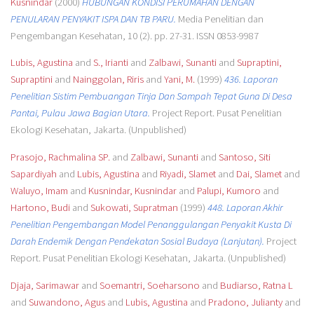
Kusnindar
(2000)
HUBUNGAN KONDISI PERUMAHAN DENGAN
PENULARAN PENYAKIT ISPA DAN TB PARU.
Media Penelitian dan
Pengembangan Kesehatan, 10 (2). pp. 27-31. ISSN 0853-9987
Lubis, Agustina
and
S., Irianti
and
Zalbawi, Sunanti
and
Supraptini,
Supraptini
and
Nainggolan, Riris
and
Yani, M.
(1999)
436. Laporan
Penelitian Sistim Pembuangan Tinja Dan Sampah Tepat Guna Di Desa
Pantai, Pulau Jawa Bagian Utara.
Project Report. Pusat Penelitian
Ekologi Kesehatan, Jakarta. (Unpublished)
Prasojo, Rachmalina SP.
and
Zalbawi, Sunanti
and
Santoso, Siti
Sapardiyah
and
Lubis, Agustina
and
Riyadi, Slamet
and
Dai, Slamet
and
Waluyo, Imam
and
Kusnindar, Kusnindar
and
Palupi, Kumoro
and
Hartono, Budi
and
Sukowati, Supratman
(1999)
448. Laporan Akhir
Penelitian Pengembangan Model Penanggulangan Penyakit Kusta Di
Darah Endemik Dengan Pendekatan Sosial Budaya (Lanjutan).
Project
Report. Pusat Penelitian Ekologi Kesehatan, Jakarta. (Unpublished)
Djaja, Sarimawar
and
Soemantri, Soeharsono
and
Budiarso, Ratna L
and
Suwandono, Agus
and
Lubis, Agustina
and
Pradono, Julianty
and