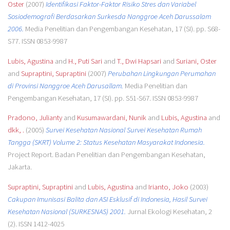
Oster
(2007)
Identifikasi Faktor-Faktor Risiko Stres dan Variabel
Sosiodemografi Berdasarkan Surkesda Nanggroe Aceh Darussalam
2006.
Media Penelitian dan Pengembangan Kesehatan, 17 (SI). pp. S68-
S77. ISSN 0853-9987
Lubis, Agustina
and
H., Puti Sari
and
T., Dwi Hapsari
and
Suriani, Oster
and
Supraptini, Supraptini
(2007)
Perubahan Lingkungan Perumahan
di Provinsi Nanggroe Aceh Darusallam.
Media Penelitian dan
Pengembangan Kesehatan, 17 (SI). pp. S51-S67. ISSN 0853-9987
Pradono, Julianty
and
Kusumawardani, Nunik
and
Lubis, Agustina
and
dkk, .
(2005)
Survei Kesehatan Nasional Survei Kesehatan Rumah
Tangga (SKRT) Volume 2: Status Kesehatan Masyarakat Indonesia.
Project Report. Badan Penelitian dan Pengembangan Kesehatan,
Jakarta.
Supraptini, Supraptini
and
Lubis, Agustina
and
Irianto, Joko
(2003)
Cakupan Imunisasi Balita dan ASI Esklusif di Indonesia, Hasil Survei
Kesehatan Nasional (SURKESNAS) 2001.
Jurnal Ekologi Kesehatan, 2
(2). ISSN 1412-4025