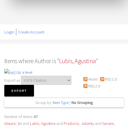
Login
Create Account
Items where Author is "
Lubis, Agustina
"
Up a level
Atom
RSS 1.0
Export as
RSS 2.0
Group by:
Item Type
|
No Grouping
Number of items:
67
.
Idaiani, Sri
and
Lubis, Agustina
and
Pradono, Julianty
and
Suriani,