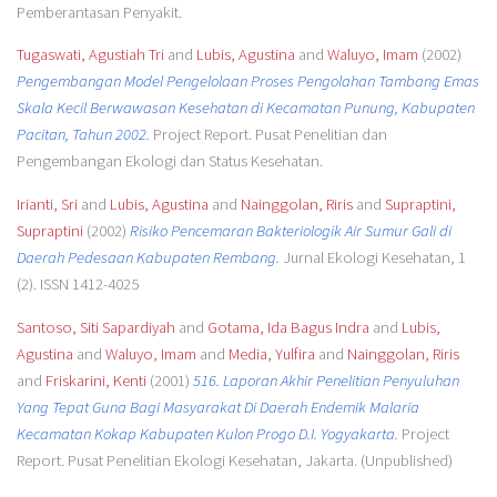
Pemberantasan Penyakit.
Tugaswati, Agustiah Tri
and
Lubis, Agustina
and
Waluyo, Imam
(2002)
Pengembangan Model Pengelolaan Proses Pengolahan Tambang Emas
Skala Kecil Berwawasan Kesehatan di Kecamatan Punung, Kabupaten
Pacitan, Tahun 2002.
Project Report. Pusat Penelitian dan
Pengembangan Ekologi dan Status Kesehatan.
Irianti, Sri
and
Lubis, Agustina
and
Nainggolan, Riris
and
Supraptini,
Supraptini
(2002)
Risiko Pencemaran Bakteriologik Air Sumur Gali di
Daerah Pedesaan Kabupaten Rembang.
Jurnal Ekologi Kesehatan, 1
(2). ISSN 1412-4025
Santoso, Siti Sapardiyah
and
Gotama, Ida Bagus Indra
and
Lubis,
Agustina
and
Waluyo, Imam
and
Media, Yulfira
and
Nainggolan, Riris
and
Friskarini, Kenti
(2001)
516. Laporan Akhir Penelitian Penyuluhan
Yang Tepat Guna Bagi Masyarakat Di Daerah Endemik Malaria
Kecamatan Kokap Kabupaten Kulon Progo D.I. Yogyakarta.
Project
Report. Pusat Penelitian Ekologi Kesehatan, Jakarta. (Unpublished)