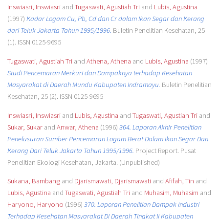
Inswiasri, Inswiasri
and
Tugaswati, Agustiah Tri
and
Lubis, Agustina
(1997)
Kadar Logam Cu, Pb, Cd dan Cr dalam Ikan Segar dan Kerang
dari Teluk Jakarta Tahun 1995/1996.
Buletin Penelitian Kesehatan, 25
(1). ISSN 0125-9695
Tugaswati, Agustiah Tri
and
Athena, Athena
and
Lubis, Agustina
(1997)
Studi Pencemaran Merkuri dan Dampaknya terhadap Kesehatan
Masyarakat di Daerah Mundu Kabupaten Indramayu.
Buletin Penelitian
Kesehatan, 25 (2). ISSN 0125-9695
Inswiasri, Inswiasri
and
Lubis, Agustina
and
Tugaswati, Agustiah Tri
and
Sukar, Sukar
and
Anwar, Athena
(1996)
364. Laporan Akhir Penelitian
Penelusuran Sumber Pencemaran Logam Berat Dalam Ikan Segar Dan
Kerang Dari Teluk Jakarta Tahun 1995/1996.
Project Report. Pusat
Penelitian Ekologi Kesehatan, Jakarta. (Unpublished)
Sukana, Bambang
and
Djarismawati, Djarismawati
and
Afifah, Tin
and
Lubis, Agustina
and
Tugaswati, Agustiah Tri
and
Muhasim, Muhasim
and
Haryono, Haryono
(1996)
370. Laporan Penelitian Dampak Industri
Terhadap Kesehatan Masyarakat Di Daerah Tingkat II Kabupaten