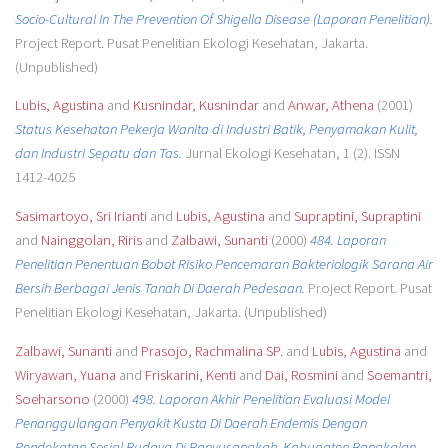
Socio-Cultural In The Prevention Of Shigella Disease (Laporan Penelitian).
Project Report. Pusat Penelitian Ekologi Kesehatan, Jakarta.
(Unpublished)
Lubis, Agustina
and
Kusnindar, Kusnindar
and
Anwar, Athena
(2001)
Status Kesehatan Pekerja Wanita di Industri Batik, Penyamakan Kulit,
dan Industri Sepatu dan Tas.
Jurnal Ekologi Kesehatan, 1 (2). ISSN
1412-4025
Sasimartoyo, Sri Irianti
and
Lubis, Agustina
and
Supraptini, Supraptini
and
Nainggolan, Riris
and
Zalbawi, Sunanti
(2000)
484. Laporan
Penelitian Penentuan Bobot Risiko Pencemaran Bakteriologik Sarana Air
Bersih Berbagai Jenis Tanah Di Daerah Pedesaan.
Project Report. Pusat
Penelitian Ekologi Kesehatan, Jakarta. (Unpublished)
Zalbawi, Sunanti
and
Prasojo, Rachmalina SP.
and
Lubis, Agustina
and
Wiryawan, Yuana
and
Friskarini, Kenti
and
Dai, Rosmini
and
Soemantri,
Soeharsono
(2000)
498. Laporan Akhir Penelitian Evaluasi Model
Penanggulangan Penyakit Kusta Di Daerah Endemis Dengan
Pendekatan Sosial Budaya Di Banyusangkah, Kabupaten Bangkalan