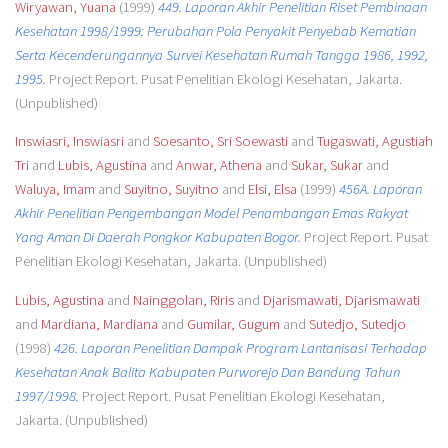
Wiryawan, Yuana
(1999)
449. Laporan Akhir Penelitian Riset Pembinaan
Kesehatan 1998/1999: Perubahan Pola Penyakit Penyebab Kematian
Serta Kecenderungannya Survei Kesehatan Rumah Tangga 1986, 1992,
1995.
Project Report. Pusat Penelitian Ekologi Kesehatan, Jakarta.
(Unpublished)
Inswiasri, Inswiasri
and
Soesanto, Sri Soewasti
and
Tugaswati, Agustiah
Tri
and
Lubis, Agustina
and
Anwar, Athena
and
Sukar, Sukar
and
Waluya, Imam
and
Suyitno, Suyitno
and
Elsi, Elsa
(1999)
456A. Laporan
Akhir Penelitian Pengembangan Model Penambangan Emas Rakyat
Yang Aman Di Daerah Pongkor Kabupaten Bogor.
Project Report. Pusat
Penelitian Ekologi Kesehatan, Jakarta. (Unpublished)
Lubis, Agustina
and
Nainggolan, Riris
and
Djarismawati, Djarismawati
and
Mardiana, Mardiana
and
Gumilar, Gugum
and
Sutedjo, Sutedjo
(1998)
426. Laporan Penelitian Dampak Program Lantanisasi Terhadap
Kesehatan Anak Balita Kabupaten Purworejo Dan Bandung Tahun
1997/1998.
Project Report. Pusat Penelitian Ekologi Kesehatan,
Jakarta. (Unpublished)