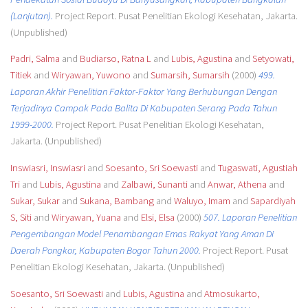
(Lanjutan).
Project Report. Pusat Penelitian Ekologi Kesehatan, Jakarta.
(Unpublished)
Padri, Salma
and
Budiarso, Ratna L
and
Lubis, Agustina
and
Setyowati,
Titiek
and
Wiryawan, Yuwono
and
Sumarsih, Sumarsih
(2000)
499.
Laporan Akhir Penelitian Faktor-Faktor Yang Berhubungan Dengan
Terjadinya Campak Pada Balita Di Kabupaten Serang Pada Tahun
1999-2000.
Project Report. Pusat Penelitian Ekologi Kesehatan,
Jakarta. (Unpublished)
Inswiasri, Inswiasri
and
Soesanto, Sri Soewasti
and
Tugaswati, Agustiah
Tri
and
Lubis, Agustina
and
Zalbawi, Sunanti
and
Anwar, Athena
and
Sukar, Sukar
and
Sukana, Bambang
and
Waluyo, Imam
and
Sapardiyah
S, Siti
and
Wiryawan, Yuana
and
Elsi, Elsa
(2000)
507. Laporan Penelitian
Pengembangan Model Penambangan Emas Rakyat Yang Aman Di
Daerah Pongkor, Kabupaten Bogor Tahun 2000.
Project Report. Pusat
Penelitian Ekologi Kesehatan, Jakarta. (Unpublished)
Soesanto, Sri Soewasti
and
Lubis, Agustina
and
Atmosukarto,