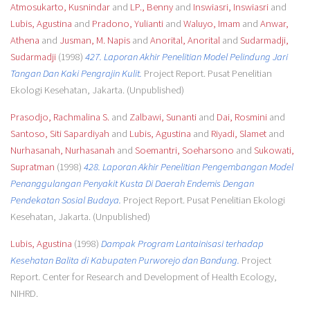
Atmosukarto, Kusnindar
and
LP., Benny
and
Inswiasri, Inswiasri
and
Lubis, Agustina
and
Pradono, Yulianti
and
Waluyo, Imam
and
Anwar,
Athena
and
Jusman, M. Napis
and
Anorital, Anorital
and
Sudarmadji,
Sudarmadji
(1998)
427. Laporan Akhir Penelitian Model Pelindung Jari
Tangan Dan Kaki Pengrajin Kulit.
Project Report. Pusat Penelitian
Ekologi Kesehatan, Jakarta. (Unpublished)
Prasodjo, Rachmalina S.
and
Zalbawi, Sunanti
and
Dai, Rosmini
and
Santoso, Siti Sapardiyah
and
Lubis, Agustina
and
Riyadi, Slamet
and
Nurhasanah, Nurhasanah
and
Soemantri, Soeharsono
and
Sukowati,
Supratman
(1998)
428. Laporan Akhir Penelitian Pengembangan Model
Penanggulangan Penyakit Kusta Di Daerah Endemis Dengan
Pendekatan Sosial Budaya.
Project Report. Pusat Penelitian Ekologi
Kesehatan, Jakarta. (Unpublished)
Lubis, Agustina
(1998)
Dampak Program Lantainisasi terhadap
Kesehatan Balita di Kabupaten Purworejo dan Bandung.
Project
Report. Center for Research and Development of Health Ecology,
NIHRD.