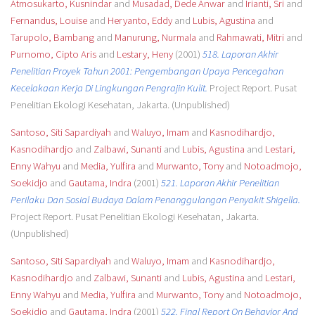
Atmosukarto, Kusnindar
and
Musadad, Dede Anwar
and
Irianti, Sri
and
Fernandus, Louise
and
Heryanto, Eddy
and
Lubis, Agustina
and
Tarupolo, Bambang
and
Manurung, Nurmala
and
Rahmawati, Mitri
and
Purnomo, Cipto Aris
and
Lestary, Heny
(2001)
518. Laporan Akhir
Penelitian Proyek Tahun 2001: Pengembangan Upaya Pencegahan
Kecelakaan Kerja Di Lingkungan Pengrajin Kulit.
Project Report. Pusat
Penelitian Ekologi Kesehatan, Jakarta. (Unpublished)
Santoso, Siti Sapardiyah
and
Waluyo, Imam
and
Kasnodihardjo,
Kasnodihardjo
and
Zalbawi, Sunanti
and
Lubis, Agustina
and
Lestari,
Enny Wahyu
and
Media, Yulfira
and
Murwanto, Tony
and
Notoadmojo,
Soekidjo
and
Gautama, Indra
(2001)
521. Laporan Akhir Penelitian
Perilaku Dan Sosial Budaya Dalam Penanggulangan Penyakit Shigella.
Project Report. Pusat Penelitian Ekologi Kesehatan, Jakarta.
(Unpublished)
Santoso, Siti Sapardiyah
and
Waluyo, Imam
and
Kasnodihardjo,
Kasnodihardjo
and
Zalbawi, Sunanti
and
Lubis, Agustina
and
Lestari,
Enny Wahyu
and
Media, Yulfira
and
Murwanto, Tony
and
Notoadmojo,
Soekidjo
and
Gautama, Indra
(2001)
522. Final Report On Behavior And