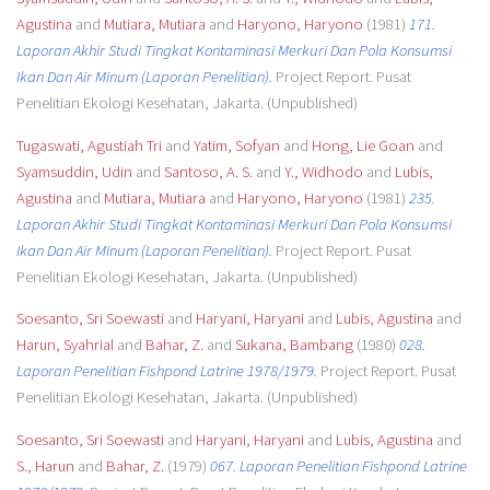
Agustina
and
Mutiara, Mutiara
and
Haryono, Haryono
(1981)
171.
Laporan Akhir Studi Tingkat Kontaminasi Merkuri Dan Pola Konsumsi
Ikan Dan Air Minum (Laporan Penelitian).
Project Report. Pusat
Penelitian Ekologi Kesehatan, Jakarta. (Unpublished)
Tugaswati, Agustiah Tri
and
Yatim, Sofyan
and
Hong, Lie Goan
and
Syamsuddin, Udin
and
Santoso, A. S.
and
Y., Widhodo
and
Lubis,
Agustina
and
Mutiara, Mutiara
and
Haryono, Haryono
(1981)
235.
Laporan Akhir Studi Tingkat Kontaminasi Merkuri Dan Pola Konsumsi
Ikan Dan Air Minum (Laporan Penelitian).
Project Report. Pusat
Penelitian Ekologi Kesehatan, Jakarta. (Unpublished)
Soesanto, Sri Soewasti
and
Haryani, Haryani
and
Lubis, Agustina
and
Harun, Syahrial
and
Bahar, Z.
and
Sukana, Bambang
(1980)
028.
Laporan Penelitian Fishpond Latrine 1978/1979.
Project Report. Pusat
Penelitian Ekologi Kesehatan, Jakarta. (Unpublished)
Soesanto, Sri Soewasti
and
Haryani, Haryani
and
Lubis, Agustina
and
S., Harun
and
Bahar, Z.
(1979)
067. Laporan Penelitian Fishpond Latrine