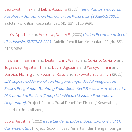
Setyowati, Titiek
and
Lubis, Agustina
(2003)
Pemanfaatan Pelayanan
Kesehatan dan Jaminan Pemeliharaan Kesehatan (SUSENAS 2001).
Buletin Penelitian Kesehatan, 31 (4). ISSN 0125-9695
Lubis, Agustina
and
Warouw, Sonny P.
(2003)
Uraian Perumahan Sehat
di Indonesia, SUSENAS 2001.
Buletin Penelitian Kesehatan, 31 (4). ISSN
0125-9695
Inswiasri, Inswiasri
and
Lestari, Enny Wahyu
and
Suyitno, Suyitno
and
Tugaswati, Agustiah Tri
and
Lubis, Agustina
and
Waluyo, Imam
and
Darpita, Hening
and
Rozama, Rossi
and
Sukowati, Supratman
(2002)
528. Laporan Akhir Penelitian Pengembangan Model Pengelolaan
Proses Pengolahan Tambang Emas Skala Kecil Berwawasan Kesehatan
Di Kabupaten Pacitan (Tahap I Identifikasi Masalah Pencemaran
Lingkungan).
Project Report. Pusat Penelitian Ekologi Kesehatan,
Jakarta. (Unpublished)
Lubis, Agustina
(2002)
Issue Gender di Bidang Sosial Ekonomi, Politik
dan Kesehatan.
Project Report. Pusat Penelitian dan Pengembangan