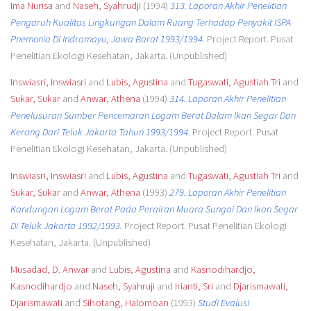
Ima Nurisa
and
Naseh, Syahrudji
(1994)
313. Laporan Akhir Penelitian
Pengaruh Kualitas Lingkungan Dalam Ruang Terhadap Penyakit ISPA
Pnemonia Di Indramayu, Jawa Barat 1993/1994.
Project Report. Pusat
Penelitian Ekologi Kesehatan, Jakarta. (Unpublished)
Inswiasri, Inswiasri
and
Lubis, Agustina
and
Tugaswati, Agustiah Tri
and
Sukar, Sukar
and
Anwar, Athena
(1994)
314. Laporan Akhir Penelitian
Penelusuran Sumber Pencemaran Logam Berat Dalam Ikan Segar Dan
Kerang Dari Teluk Jakarta Tahun 1993/1994.
Project Report. Pusat
Penelitian Ekologi Kesehatan, Jakarta. (Unpublished)
Inswiasri, Inswiasri
and
Lubis, Agustina
and
Tugaswati, Agustiah Tri
and
Sukar, Sukar
and
Anwar, Athena
(1993)
279. Laporan Akhir Penelitian
Kandungan Logam Berat Pada Perairan Muara Sungai Dan Ikan Segar
Di Teluk Jakarta 1992/1993.
Project Report. Pusat Penelitian Ekologi
Kesehatan, Jakarta. (Unpublished)
Musadad, D. Anwar
and
Lubis, Agustina
and
Kasnodihardjo,
Kasnodihardjo
and
Naseh, Syahruji
and
Irianti, Sri
and
Djarismawati,
Djarismawati
and
Sihotang, Halomoan
(1993)
Studi Evalusi