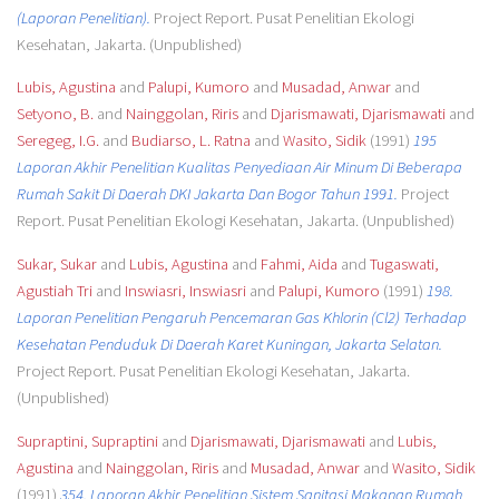
(Laporan Penelitian).
Project Report. Pusat Penelitian Ekologi
Kesehatan, Jakarta. (Unpublished)
Lubis, Agustina
and
Palupi, Kumoro
and
Musadad, Anwar
and
Setyono, B.
and
Nainggolan, Riris
and
Djarismawati, Djarismawati
and
Seregeg, I.G.
and
Budiarso, L. Ratna
and
Wasito, Sidik
(1991)
195
Laporan Akhir Penelitian Kualitas Penyediaan Air Minum Di Beberapa
Rumah Sakit Di Daerah DKI Jakarta Dan Bogor Tahun 1991.
Project
Report. Pusat Penelitian Ekologi Kesehatan, Jakarta. (Unpublished)
Sukar, Sukar
and
Lubis, Agustina
and
Fahmi, Aida
and
Tugaswati,
Agustiah Tri
and
Inswiasri, Inswiasri
and
Palupi, Kumoro
(1991)
198.
Laporan Penelitian Pengaruh Pencemaran Gas Khlorin (Cl2) Terhadap
Kesehatan Penduduk Di Daerah Karet Kuningan, Jakarta Selatan.
Project Report. Pusat Penelitian Ekologi Kesehatan, Jakarta.
(Unpublished)
Supraptini, Supraptini
and
Djarismawati, Djarismawati
and
Lubis,
Agustina
and
Nainggolan, Riris
and
Musadad, Anwar
and
Wasito, Sidik
(1991)
354. Laporan Akhir Penelitian Sistem Sanitasi Makanan Rumah