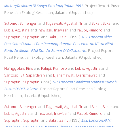
Makan/Restoran Di Kodya Bandung Tahun 1991.
Project Report. Pusat
Penelitian Ekologi Kesehatan, Jakarta. (Unpublished)
Sutomo, Sumengen
and
Tugaswati, Agustiah Tri
and
Sukar, Sukar
and
Lubis, Agustina
and
Inswiasri, Inswiasri
and
Palupi, Kumoro
and
Supraptini, Supraptini
and
Bakri, Zainul
(1990)
182. Laporan Akhir
Penelitian Evaluasi Dan Penanggulangan Pencemaran Nitrat Nitrit
Pada Air Minum PAM Dan Air Sumur Di DKI Jakarta.
Project Report.
Pusat Penelitian Ekologi Kesehatan, Jakarta. (Unpublished)
Nainggolan, Riris
and
Palupi, Kumoro
and
Lubis, Agustina
and
Santoso, Siti Sapardiyah
and
Djarismawati, Djarismawati
and
Supraptini, Supraptini
(1990)
187 Laporan Penelitian Sanitasi Rumah
Susun Di DKI Jakarta.
Project Report. Pusat Penelitian Ekologi
Kesehatan, Jakarta. (Unpublished)
Sutomo, Sumengen
and
Tugaswati, Agustiah Tri
and
Sukar, Sukar
and
Lubis, Agustina
and
Inswiasri, Inswiasri
and
Palupi, Kumoro
and
Supraptini, Supraptini
and
Bakri, Zainul
(1990)
193. Laporan Akhir
Penelitian Evaluasi Dan Penanggulangan Pencemaran Nitrat Nitrit