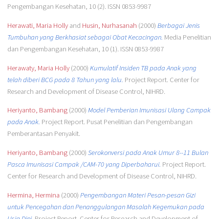
Pengembangan Kesehatan, 10 (2). ISSN 0853-9987
Herawati, Maria Holly
and
Husin, Nurhasanah
(2000)
Berbagai Jenis
Tumbuhan yang Berkhasiat sebagai Obat Kecacingan.
Media Penelitian
dan Pengembangan Kesehatan, 10 (1). ISSN 0853-9987
Herawaty, Maria Holly
(2000)
Kumulatif Insiden TB pada Anak yang
telah diberi BCG pada 8 Tahun yang lalu.
Project Report. Center for
Research and Development of Disease Control, NIHRD.
Heriyanto, Bambang
(2000)
Model Pemberian Imunisasi Ulang Campak
pada Anak.
Project Report. Pusat Penelitian dan Pengembangan
Pemberantasan Penyakit.
Heriyanto, Bambang
(2000)
Serokonversi pada Anak Umur 8--11 Bulan
Pasca Imunisasi Campak /CAM-70 yang Diperbaharui.
Project Report.
Center for Research and Development of Disease Control, NIHRD.
Hermina, Hermina
(2000)
Pengembangan Materi Pesan-pesan Gizi
untuk Pencegahan dan Penanggulangan Masalah Kegemukan pada
Usia Dini.
Project Report. Center for Research and Development of