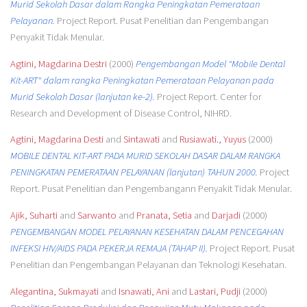
Murid Sekolah Dasar dalam Rangka Peningkatan Pemerataan
Pelayanan.
Project Report. Pusat Penelitian dan Pengembangan
Penyakit Tidak Menular.
Agtini, Magdarina Destri
(2000)
Pengembangan Model "Mobile Dental
Kit-ART" dalam rangka Peningkatan Pemerataan Pelayanan pada
Murid Sekolah Dasar (lanjutan ke-2).
Project Report. Center for
Research and Development of Disease Control, NIHRD.
Agtini, Magdarina Desti
and
Sintawati
and
Rusiawati., Yuyus
(2000)
MOBILE DENTAL KIT-ART PADA MURID SEKOLAH DASAR DALAM RANGKA
PENINGKATAN PEMERATAAN PELAYANAN (lanjutan) TAHUN 2000.
Project
Report. Pusat Penelitian dan Pengembangann Penyakit Tidak Menular.
Ajik, Suharti
and
Sarwanto
and
Pranata, Setia
and
Darjadi
(2000)
PENGEMBANGAN MODEL PELAYANAN KESEHATAN DALAM PENCEGAHAN
INFEKSI HIV/AIDS PADA PEKERJA REMAJA (TAHAP II).
Project Report. Pusat
Penelitian dan Pengembangan Pelayanan dan Teknologi Kesehatan.
Alegantina, Sukmayati
and
Isnawati, Ani
and
Lastari, Pudji
(2000)