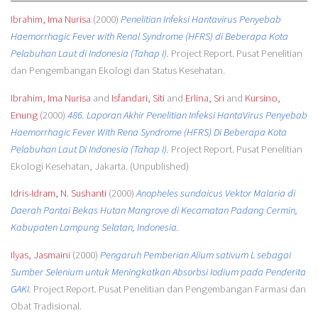
Ibrahim, Ima Nurisa
(2000)
Penelitian Infeksi Hantavirus Penyebab
Haemorrhagic Fever with Renal Syndrome (HFRS) di Beberapa Kota
Pelabuhan Laut di Indonesia (Tahap I).
Project Report. Pusat Penelitian
dan Pengembangan Ekologi dan Status Kesehatan.
Ibrahim, Ima Nurisa
and
Isfandari, Siti
and
Erlina, Sri
and
Kursino,
Enung
(2000)
486. Laporan Akhir Penelitian Infeksi HantaVirus Penyebab
Haemorrhagic Fever With Rena Syndrome (HFRS) Di Beberapa Kota
Pelabuhan Laut Di Indonesia (Tahap I).
Project Report. Pusat Penelitian
Ekologi Kesehatan, Jakarta. (Unpublished)
Idris-Idram, N. Sushanti
(2000)
Anopheles sundaicus Vektor Malaria di
Daerah Pantai Bekas Hutan Mangrove di Kecamatan Padang Cermin,
Kabupaten Lampung Selatan, Indonesia.
Ilyas, Jasmaini
(2000)
Pengaruh Pemberian Alium sativum L sebagai
Sumber Selenium untuk Meningkatkan Absorbsi Iodium pada Penderita
GAKI.
Project Report. Pusat Penelitian dan Pengembangan Farmasi dan
Obat Tradisional.