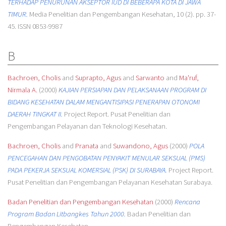
TERHADAP PENURUNAN AKSEPTOR IUD DI BEBERAPA KOTA DI JAWA
TIMUR.
Media Penelitian dan Pengembangan Kesehatan, 10 (2). pp. 37-
45. ISSN 0853-9987
B
Bachroen, Cholis
and
Suprapto, Agus
and
Sarwanto
and
Ma'ruf,
Nirmala A.
(2000)
KAJIAN PERSIAPAN DAN PELAKSANAAN PROGRAM DI
BIDANG KESEHATAN DALAM MENGANTISIPASI PENERAPAN OTONOMI
DAERAH TINGKAT II.
Project Report. Pusat Penelitian dan
Pengembangan Pelayanan dan Teknologi Kesehatan.
Bachroen, Cholis
and
Pranata
and
Suwandono, Agus
(2000)
POLA
PENCEGAHAN DAN PENGOBATAN PENYAKIT MENULAR SEKSUAL (PMS)
PADA PEKERJA SEKSUAL KOMERSIAL (PSK) DI SURABAYA.
Project Report.
Pusat Penelitian dan Pengembangan Pelayanan Kesehatan Surabaya.
Badan Penelitian dan Pengembangan Kesehatan
(2000)
Rencana
Program Badan Litbangkes Tahun 2000.
Badan Penelitian dan
Pengembangan Kesehatan.