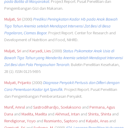
pada Batita di Masyarakat.
Project Report. Pusat Penelitian dan
Pengembangan Gizi dan Makanan.
Muljati, Sri
(2000)
Prediksi Peningkatan Kadar Hb pada Anak Bawah
Tiga Tahun Anemia setelah Mendapat Intervensi Zat Besi di Besa
Pagelaran, Ciomas Bogor.
Project Report. Center for Research and
Development of Nutrition and Food, NIHRD.
Muljati, Sri
and
Karyadi, Lies
(2000)
Status Psikomotor Anak Usia di
Bawah Tiga Tahun yang Menderita Anemia setelah Mendapat Intervensi
Zat Besi dan Pola Pengasuhan Terarah.
Buletin Penelitian Kesehatan,
28 (1). ISSN 0125-9695
Mulyati, Prijanto
(2000)
Diagnose Penyakit Pertusis dan Difteri dengan
Cara Penentuan Kadar IgA Spesifik.
Project Report. Pusat Penelitian
dan Pengembangan Pemberantasan Penyakit.
Munif, Amrul
and
Sastrodihardjo, Soelaksono
and
Permana, Agus
Dana
and
Maelita, Maelita
and
Akhmad, Intan
and
Shinta, Shinta
and
Rendigionar, Yoyo
and
Rusmianto, Saptoro
and
Kalyubi, Anas
and
Oemiyati, Sri
and
Sudomo, M.
(2000)
474. Laporan Penelitian Hubungan