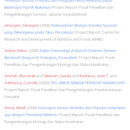
Penelitian Sarana Produksi dan Pengujian Mutu Makanan pada
Beberapa Pabrik Makanan.
Project Report. Pusat Penelitian dan
Pengembangan Farmasi, Jakarta. (Unpublished)
Almasyuri, Almasyuri
(2000)
Ketersediaan Biologis Karoten Sayuran
yang Dikeringkan pada Tikus Percobaan.
Project Report. Center for
Research and Development of Nutrition and Food, NIHRD.
Ambar, Retno
(2000)
Kajian Entomologi di Daerah Endemis Demam
Berdarah Dengue di Grobogan, Purwodadi.
Project Report. Pusat
Penelitian dan Pengembangan Ekologi dan Status Kesehatan.
Aminah, Risnawati
and
Siburian, Ganda
and
Budiarso, Iwan T.
and
Adimunca, Cornelis
(2000)
TEH JAMUR SEBAGAI PENYEHAT RADANG HATI.
Project Report. Pusat Penelitian dan Pengembangan Pemberantasan
Penyakit.
Amrul, Munif
(2000)
Hubungan Variasi Genetika dari Populasi Anopheles
spp dengan Prevalensi Malaria.
Project Report. Pusat Penelitian dan
Pengembangan Ekologi dan Status Kesehatan.