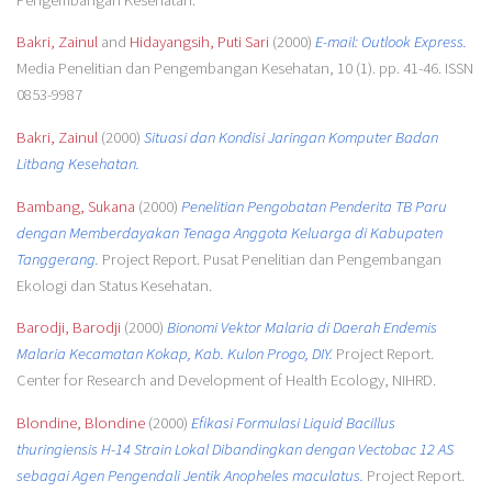
Bakri, Zainul
and
Hidayangsih, Puti Sari
(2000)
E-mail: Outlook Express.
Media Penelitian dan Pengembangan Kesehatan, 10 (1). pp. 41-46. ISSN
0853-9987
Bakri, Zainul
(2000)
Situasi dan Kondisi Jaringan Komputer Badan
Litbang Kesehatan.
Bambang, Sukana
(2000)
Penelitian Pengobatan Penderita TB Paru
dengan Memberdayakan Tenaga Anggota Keluarga di Kabupaten
Tanggerang.
Project Report. Pusat Penelitian dan Pengembangan
Ekologi dan Status Kesehatan.
Barodji, Barodji
(2000)
Bionomi Vektor Malaria di Daerah Endemis
Malaria Kecamatan Kokap, Kab. Kulon Progo, DIY.
Project Report.
Center for Research and Development of Health Ecology, NIHRD.
Blondine, Blondine
(2000)
Efikasi Formulasi Liquid Bacillus
thuringiensis H-14 Strain Lokal Dibandingkan dengan Vectobac 12 AS
sebagai Agen Pengendali Jentik Anopheles maculatus.
Project Report.