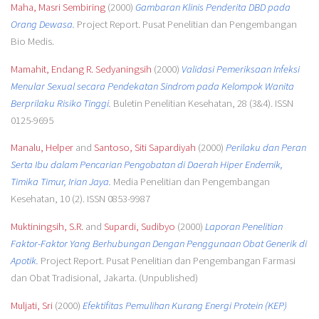
Maha, Masri Sembiring
(2000)
Gambaran Klinis Penderita DBD pada
Orang Dewasa.
Project Report. Pusat Penelitian dan Pengembangan
Bio Medis.
Mamahit, Endang R. Sedyaningsih
(2000)
Validasi Pemeriksaan Infeksi
Menular Sexual secara Pendekatan Sindrom pada Kelompok Wanita
Berprilaku Risiko Tinggi.
Buletin Penelitian Kesehatan, 28 (3&4). ISSN
0125-9695
Manalu, Helper
and
Santoso, Siti Sapardiyah
(2000)
Perilaku dan Peran
Serta Ibu dalam Pencarian Pengobatan di Daerah Hiper Endemik,
Timika Timur, Irian Jaya.
Media Penelitian dan Pengembangan
Kesehatan, 10 (2). ISSN 0853-9987
Muktiningsih, S.R.
and
Supardi, Sudibyo
(2000)
Laporan Penelitian
Faktor-Faktor Yang Berhubungan Dengan Penggunaan Obat Generik di
Apotik.
Project Report. Pusat Penelitian dan Pengembangan Farmasi
dan Obat Tradisional, Jakarta. (Unpublished)
Muljati, Sri
(2000)
Efektifitas Pemulihan Kurang Energi Protein (KEP)