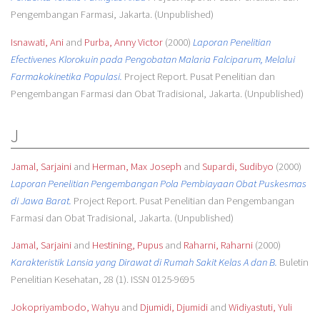
Pengembangan Farmasi, Jakarta. (Unpublished)
Isnawati, Ani
and
Purba, Anny Victor
(2000)
Laporan Penelitian
Efectivenes Klorokuin pada Pengobatan Malaria Falciparum, Melalui
Farmakokinetika Populasi.
Project Report. Pusat Penelitian dan
Pengembangan Farmasi dan Obat Tradisional, Jakarta. (Unpublished)
J
Jamal, Sarjaini
and
Herman, Max Joseph
and
Supardi, Sudibyo
(2000)
Laporan Penelitian Pengembangan Pola Pembiayaan Obat Puskesmas
di Jawa Barat.
Project Report. Pusat Penelitian dan Pengembangan
Farmasi dan Obat Tradisional, Jakarta. (Unpublished)
Jamal, Sarjaini
and
Hestining, Pupus
and
Raharni, Raharni
(2000)
Karakteristik Lansia yang Dirawat di Rumah Sakit Kelas A dan B.
Buletin
Penelitian Kesehatan, 28 (1). ISSN 0125-9695
Jokopriyambodo, Wahyu
and
Djumidi, Djumidi
and
Widiyastuti, Yuli