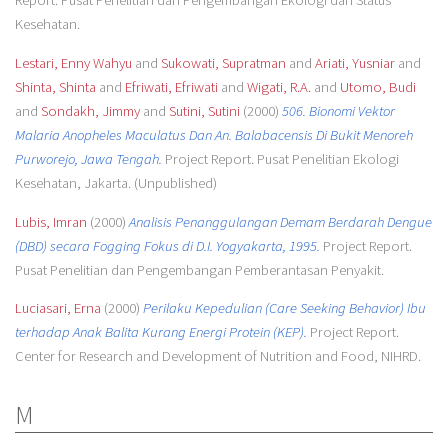
Report. Pusat Penelitian dan Pengembangan Ekologi dan Status
Kesehatan.
Lestari, Enny Wahyu
and
Sukowati, Supratman
and
Ariati, Yusniar
and
Shinta, Shinta
and
Efriwati, Efriwati
and
Wigati, R.A.
and
Utomo, Budi
and
Sondakh, Jimmy
and
Sutini, Sutini
(2000)
506. Bionomi Vektor
Malaria Anopheles Maculatus Dan An. Balabacensis Di Bukit Menoreh
Purworejo, Jawa Tengah.
Project Report. Pusat Penelitian Ekologi
Kesehatan, Jakarta. (Unpublished)
Lubis, Imran
(2000)
Analisis Penanggulangan Demam Berdarah Dengue
(DBD) secara Fogging Fokus di D.I. Yogyakarta, 1995.
Project Report.
Pusat Penelitian dan Pengembangan Pemberantasan Penyakit.
Luciasari, Erna
(2000)
Perilaku Kepedulian (Care Seeking Behavior) Ibu
terhadap Anak Balita Kurang Energi Protein (KEP).
Project Report.
Center for Research and Development of Nutrition and Food, NIHRD.
M