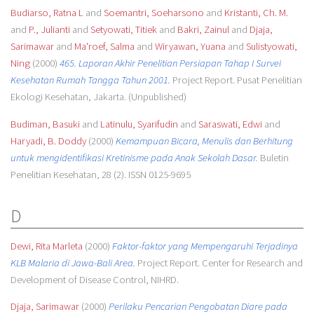
Budiarso, Ratna L
and
Soemantri, Soeharsono
and
Kristanti, Ch. M.
and
P., Julianti
and
Setyowati, Titiek
and
Bakri, Zainul
and
Djaja,
Sarimawar
and
Ma'roef, Salma
and
Wiryawan, Yuana
and
Sulistyowati,
Ning
(2000)
465. Laporan Akhir Penelitian Persiapan Tahap I Survei
Kesehatan Rumah Tangga Tahun 2001.
Project Report. Pusat Penelitian
Ekologi Kesehatan, Jakarta. (Unpublished)
Budiman, Basuki
and
Latinulu, Syarifudin
and
Saraswati, Edwi
and
Haryadi, B. Doddy
(2000)
Kemampuan Bicara, Menulis dan Berhitung
untuk mengidentifikasi Kretinisme pada Anak Sekolah Dasar.
Buletin
Penelitian Kesehatan, 28 (2). ISSN 0125-9695
D
Dewi, Rita Marleta
(2000)
Faktor-faktor yang Mempengaruhi Terjadinya
KLB Malaria di Jawa-Bali Area.
Project Report. Center for Research and
Development of Disease Control, NIHRD.
Djaja, Sarimawar
(2000)
Perilaku Pencarian Pengobatan Diare pada