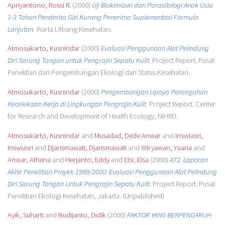
Apriyantono, Rossi R.
(2000)
Uji Biokimiawi dan Parasitologi Anak Usia
1-3 Tahun Penderita Gizi Kurang Penerima Suplementasi Formula
Lanjutan.
Warta Litbang Kesehatan.
Atmosukarto, Kusnindar
(2000)
Evaluasi Penggunaan Alat Pelindung
Diri Sarung Tangan untuk Pengrajin Sepatu Kulit.
Project Report. Pusat
Penelitian dan Pengembangan Ekologi dan Status Kesehatan.
Atmosukarto, Kusnindar
(2000)
Pengembangan Upaya Pencegahan
Kecelekaan Kerja di Lingkungan Pengrajin Kulit.
Project Report. Center
for Research and Development of Health Ecology, NIHRD.
Atmosukarto, Kusnindar
and
Musadad, Dede Anwar
and
Inswiasri,
Inswiasri
and
Djarismawati, Djarismawati
and
Wiryawan, Yuana
and
Anwar, Athena
and
Herjanto, Eddy
and
Elsi, Elsa
(2000)
472. Laporan
Akhir Penelitian Proyek 1999/2000: Evaluasi Penggunaan Alat Pelindung
Diri Sarung Tangan Untuk Pengrajin Sepatu Kulit.
Project Report. Pusat
Penelitian Ekologi Kesehatan, Jakarta. (Unpublished)
Ayik, Suharti
and
Budijanto, Didik
(2000)
FAKTOR YANG BERPENGARUH