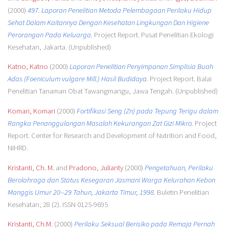
(2000)
497. Laporan Penelitian Metoda Pelembagaan Perilaku Hidup
Sehat Dalam Kaitannya Dengan Kesehatan Lingkungan Dan Higiene
Perorangan Pada Keluarga.
Project Report. Pusat Penelitian Ekologi
Kesehatan, Jakarta. (Unpublished)
Katno, Katno
(2000)
Laporan Penelitian Penyimpanan Simplisia Buah
Adas (Foeniculum vulgare Mill.) Hasil Budidaya.
Project Report. Balai
Penelitian Tanaman Obat Tawangmangu, Jawa Tengah. (Unpublished)
Komari, Komari
(2000)
Fortifikasi Seng (Zn) pada Tepung Terigu dalam
Rangka Penanggulangan Masalah Kekurangan Zat Gizi Mikro.
Project
Report. Center for Research and Development of Nutrition and Food,
NIHRD.
Kristanti, Ch. M.
and
Pradono, Julianty
(2000)
Pengetahuan, Perilaku
Berolahraga dan Status Kesegaran Jasmani Warga Kelurahan Kebon
Manggis Umur 20--29 Tahun, Jakarta Timur, 1998.
Buletin Penelitian
Kesehatan, 28 (2). ISSN 0125-9695
Kristanti, Ch.M.
(2000)
Perilaku Seksual Berisiko pada Remaja Pernah