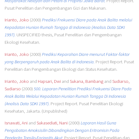
Masyarakat Nelayan dan Petani di Propinsi Jawa Barat.
Project Report.
Pusat Penelitian dan Pengembangan Gizi dan Makanan.
Irianto, Joko
(2000)
Prediksi Frekuensi Diare pada Anak Balita melalui
Kepadatan Hunian Rumah Tangga di Indonesia (Analisis Data SDKI
1997).
UNSPECIFIED thesis, Pusat Penelitian dan Pengembangan
Ekologi Kesehatan.
Irianto, Joko
(2000)
Prediksi Keparahan Diare menurut Faktor-faktor
yang Berpengaruh pada Anak Balita di Indonesia.
Project Report. Pusat
Penelitian dan Pengembangan Ekologi dan Status Kesehatan.
Irianto, Joko
and
Hapsari, Dwi
and
Sukana, Bambang
and
Sudiarso,
Sudiarso
(2000)
500. Laporan Penelitian Prediksi Frekuensi Diare Pada
Anak Balita Melalui Kepadatan Hunian Rumah Tangga Di Indonesia
(Analisis Data SDKI 1997).
Project Report. Pusat Penelitian Ekologi
Kesehatan, Jakarta. (Unpublished)
Isnawati, Ani
and
Sukasediati, Nani
(2000)
Laporan Hasil Guna
Pengobatan Amoksisilin Dibandingkan Dengan Eritromisin Pada
Penderita Tonsilo-Faringitis Akut.
Project Report. Pusat Penelitian dan