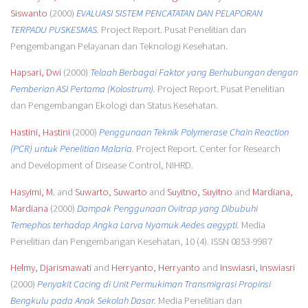
Siswanto
(2000)
EVALUASI SISTEM PENCATATAN DAN PELAPORAN
TERPADU PUSKESMAS.
Project Report. Pusat Penelitian dan
Pengembangan Pelayanan dan Teknologi Kesehatan.
Hapsari, Dwi
(2000)
Telaah Berbagai Faktor yang Berhubungan dengan
Pemberian ASI Pertama (Kolostrum).
Project Report. Pusat Penelitian
dan Pengembangan Ekologi dan Status Kesehatan.
Hastini, Hastini
(2000)
Penggunaan Teknik Polymerase Chain Reaction
(PCR) untuk Penelitian Malaria.
Project Report. Center for Research
and Development of Disease Control, NIHRD.
Hasyimi, M.
and
Suwarto, Suwarto
and
Suyitno, Suyitno
and
Mardiana,
Mardiana
(2000)
Dampak Penggunaan Ovitrap yang Dibubuhi
Temephos terhadap Angka Larva Nyamuk Aedes aegypti.
Media
Penelitian dan Pengembangan Kesehatan, 10 (4). ISSN 0853-9987
Helmy, Djarismawati
and
Herryanto, Herryanto
and
Inswiasri, Inswiasri
(2000)
Penyakit Cacing di Unit Permukiman Transmigrasi Propinsi
Bengkulu pada Anak Sekolah Dasar.
Media Penelitian dan