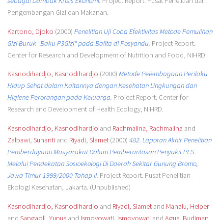
sebagai Dampak Krisis Ekonomi.
Project Report. Pusat Penelitian dan
Pengembangan Gizi dan Makanan.
Kartono, Djoko
(2000)
Penelitian Uji Coba Efektivitas Metode Pemulihan
Gizi Buruk "Baku P3Gizi" pada Balita di Posyandu.
Project Report.
Center for Research and Development of Nutrition and Food, NIHRD.
Kasnodihardjo, Kasnodihardjo
(2000)
Metode Pelembagaan Perilaku
Hidup Sehat dalam Kaitannya dengan Kesehatan Lingkungan dan
Higiene Perorangan pada Keluarga.
Project Report. Center for
Research and Development of Health Ecology, NIHRD.
Kasnodihardjo, Kasnodihardjo
and
Rachmalina, Rachmalina
and
Zalbawi, Sunanti
and
Riyadi, Slamet
(2000)
482. Laporan Akhir Penelitian
Pemberdayaan Masyarakat Dalam Pemberantasan Penyakit PES
Melalui Pendekatan Sosioekologi Di Daerah Sekitar Gunung Bromo,
Jawa Timur 1999/2000 Tahap II.
Project Report. Pusat Penelitian
Ekologi Kesehatan, Jakarta. (Unpublished)
Kasnodihardjo, Kasnodihardjo
and
Riyadi, Slamet
and
Manalu, Helper
and
Sangaoli, Yunus
and
Ismoyowati, Ismoyowati
and
Agus, Budiman