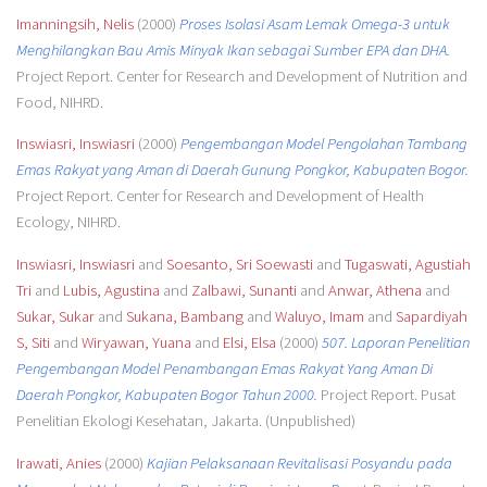
Imanningsih, Nelis
(2000)
Proses Isolasi Asam Lemak Omega-3 untuk
Menghilangkan Bau Amis Minyak Ikan sebagai Sumber EPA dan DHA.
Project Report. Center for Research and Development of Nutrition and
Food, NIHRD.
Inswiasri, Inswiasri
(2000)
Pengembangan Model Pengolahan Tambang
Emas Rakyat yang Aman di Daerah Gunung Pongkor, Kabupaten Bogor.
Project Report. Center for Research and Development of Health
Ecology, NIHRD.
Inswiasri, Inswiasri
and
Soesanto, Sri Soewasti
and
Tugaswati, Agustiah
Tri
and
Lubis, Agustina
and
Zalbawi, Sunanti
and
Anwar, Athena
and
Sukar, Sukar
and
Sukana, Bambang
and
Waluyo, Imam
and
Sapardiyah
S, Siti
and
Wiryawan, Yuana
and
Elsi, Elsa
(2000)
507. Laporan Penelitian
Pengembangan Model Penambangan Emas Rakyat Yang Aman Di
Daerah Pongkor, Kabupaten Bogor Tahun 2000.
Project Report. Pusat
Penelitian Ekologi Kesehatan, Jakarta. (Unpublished)
Irawati, Anies
(2000)
Kajian Pelaksanaan Revitalisasi Posyandu pada