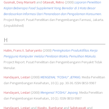
Gusmali, Desy Maniarti
and
Gitawati, Retno
(2000)
Laporan Penelitian
Kajian Beberapa Food Supplement Yang Beredar di 3 Kota Besar
Berdasarkan Informasi Dari Penandaan dan Pengalaman Konsumen.
Project Report. Pusat Penelitian dan Pengembangan Farmasi, Jakarta.
(Unpublished)
H
Halim, Frans X. Suharyanto
(2000)
Peningkatan Produktifitas Kerja
Pengguna Komputer melalui Penilaian Waktu Pemulihan Makula.
Project Report. Pusat Penelitian dan Pengembangann Penyakit Tidak
Menular.
Handayani, Lestari
(2000)
MENGENAL "FOSHU" JEPANG.
Media Penelitian
dan Pengembangan Kesehatan, 10 (1). pp. 30-36. ISSN 0853-9987
Handayani, Lestari
(2000)
Mengenal 'FOSHU' Jepang.
Media Penelitian
dan Pengembangan Kesehatan, 10 (1). ISSN 0853-9987
Handayani, Lestari
and
Wasito, Bambang
and
Sulistyawati
and