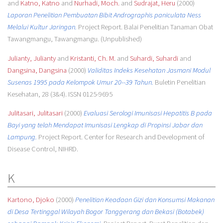
and
Katno, Katno
and
Nurhadi, Moch.
and
Sudrajat, Heru
(2000)
Laporan Penelitian Pembuatan Bibit Andrographis paniculata Ness
Melalui Kultur Jaringan.
Project Report. Balai Penelitian Tanaman Obat
Tawangmangu, Tawangmangu. (Unpublished)
Julianty, Julianty
and
Kristanti, Ch. M.
and
Suhardi, Suhardi
and
Dangsina, Dangsina
(2000)
Validitas Indeks Kesehatan Jasmani Modul
Susenas 1995 pada Kelompok Umur 20--39 Tahun.
Buletin Penelitian
Kesehatan, 28 (3&4). ISSN 0125-9695
Julitasari, Julitasari
(2000)
Evaluasi Serologi Imunisasi Hepatitis B pada
Bayi yang telah Mendapat Imunisasi Lengkap di Propinsi Jabar dan
Lampung.
Project Report. Center for Research and Development of
Disease Control, NIHRD.
K
Kartono, Djoko
(2000)
Penelitian Keadaan Gizi dan Konsumsi Makanan
di Desa Tertinggal Wilayah Bogor Tanggerang dan Bekasi (Botabek)