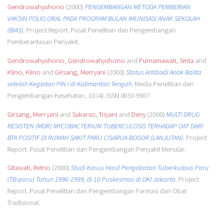
Gendrowahyuhono
(2000)
PENGEMBANGAN METODA PEMBERIAN
VAKSIN POLIO ORAL PADA PROGRAM BULAN IMUNISASI ANAK SEKOLAH
(BIAS).
Project Report. Pusat Penelitian dan Pengembangan
Pemberantasan Penyakit.
Gendrowahyuhono, Gendrowahyuhono
and
Purnamawati, Sinta
and
Klino, Klino
and
Girsang, Merryani
(2000)
Status Antibodi Anak Balita
setelah Kegiatan PIN I di Kalimantan Tengah.
Media Penelitian dan
Pengembangan Kesehatan, 10 (4). ISSN 0853-9987
Girsang, Merryani
and
Sukarso, Triyani
and
Deny
(2000)
MULTI DRUG
RESISTEN (MDR) MYCOBACTERIUM TUBERCULOSIS TERHADAP OAT DARI
BTA POSITIF DI RUMAH SAKIT PARU CISARUA BOGOR (LANJUTAN).
Project
Report. Pusat Penelitian dan Pengembangan Penyakit Menular.
Gitawati, Retno
(2000)
Studi Kasus Hasil Pengobatan Tuberkulosis Paru
(TB-paru) Tahun 1996-1999, di 10 Puskesmas di DKI Jakarta.
Project
Report. Pusat Penelitian dan Pengembangan Farmasi dan Obat
Tradisional.