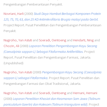
Pengembangan Pemberantasan Penyakit.
Novriani, Harli
(2000)
Studi Daya Hambat Berbagai Komponen Protein
125, 75, 70, 63, dan 25 KD Antimikrofilaria Brugia malayi pada Gerbil.
Project Report. Pusat Penelititan dan Pengembangan Pemberantasan
Penyakit.
Nugroho, Yun Astuti
and
Soeradi, Oentoeng
and
Hendarti, Ning
and
Chozin, Ali
(2000)
Laporan Penelitian Pengembangan Kayu Secang
(Caesalpinia sappan L) Sebagai Fitofarmaka Antifertilitas.
Project
Report. Pusat Penelitian dan Pengembangan Farmasi, Jakarta.
(Unpublished)
Nugroho, Yun Astuti
(2000)
Pengembangan Kayu Secang (Caesalpinia
sappan L) sebagai Fitofarmaka.
Project Report. Pusat Penelitian dan
Pengembangan Farmasi dan Obat Tradisional, Jakarta.
Nugroho, Yun Astuti
and
Soeradi, Oentoeng
and
Hernani, Hernani
(2000)
Laporan Penelitian Khasiat dan Keamanan Som Jawa (Talinum
paniculatum Gaertn) dan Kolesom (Talinum triangulare wild).
Project