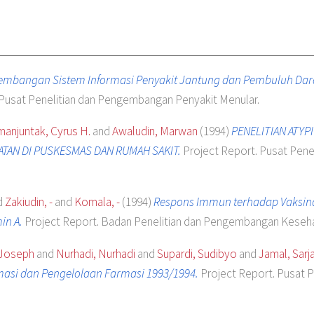
gembangan Sistem Informasi Penyakit Jantung dan Pembuluh Dara
 Pusat Penelitian dan Pengembangan Penyakit Menular.
manjuntak, Cyrus H.
and
Awaludin, Marwan
(1994)
PENELITIAN ATYP
TAN DI PUSKESMAS DAN RUMAH SAKIT.
Project Report. Pusat Pen
d
Zakiudin, -
and
Komala, -
(1994)
Respons Immun terhadap Vaksina
in A.
Project Report. Badan Penelitian dan Pengembangan Keseh
 Joseph
and
Nurhadi, Nurhadi
and
Supardi, Sudibyo
and
Jamal, Sarja
rmasi dan Pengelolaan Farmasi 1993/1994.
Project Report. Pusat 