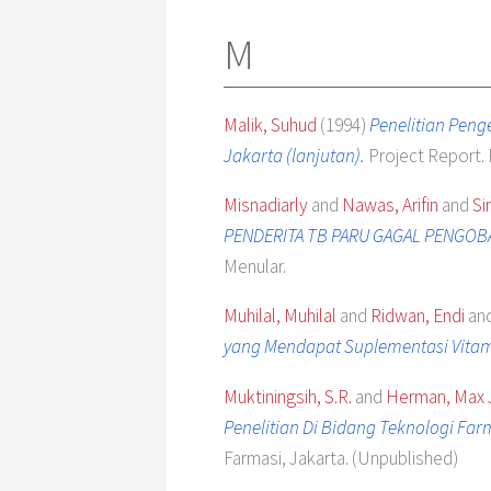
M
Malik, Suhud
(1994)
Penelitian Pen
Jakarta (lanjutan).
Project Report.
Misnadiarly
and
Nawas, Arifin
and
Si
PENDERITA TB PARU GAGAL PENGOBA
Menular.
Muhilal, Muhilal
and
Ridwan, Endi
an
yang Mendapat Suplementasi Vitam
Muktiningsih, S.R.
and
Herman, Max
Penelitian Di Bidang Teknologi Fa
Farmasi, Jakarta. (Unpublished)