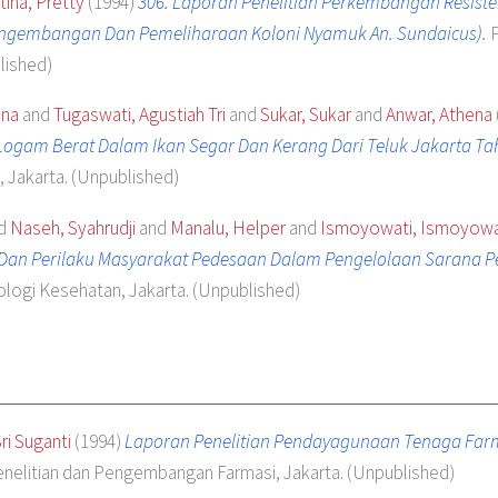
tina, Pretty
(1994)
306. Laporan Penelitian Perkembangan Resist
 Pengembangan Dan Pemeliharaan Koloni Nyamuk An. Sundaicus).
P
lished)
ina
and
Tugaswati, Agustiah Tri
and
Sukar, Sukar
and
Anwar, Athena
gam Berat Dalam Ikan Segar Dan Kerang Dari Teluk Jakarta Ta
, Jakarta. (Unpublished)
d
Naseh, Syahrudji
and
Manalu, Helper
and
Ismoyowati, Ismoyowa
 Dan Perilaku Masyarakat Pedesaan Dalam Pengelolaan Sarana P
ologi Kesehatan, Jakarta. (Unpublished)
ri Suganti
(1994)
Laporan Penelitian Pendayagunaan Tenaga Farma
enelitian dan Pengembangan Farmasi, Jakarta. (Unpublished)