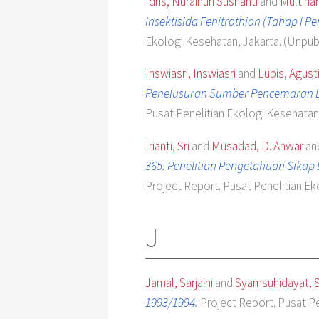
Idris, Nurainun Sushanti
and
Multihar
Insektisida Fenitrothion (Tahap I
Ekologi Kesehatan, Jakarta. (Unpub
Inswiasri, Inswiasri
and
Lubis, Agust
Penelusuran Sumber Pencemaran Lo
Pusat Penelitian Ekologi Kesehatan
Irianti, Sri
and
Musadad, D. Anwar
an
365. Penelitian Pengetahuan Sikap
Project Report. Pusat Penelitian Ek
J
Jamal, Sarjaini
and
Syamsuhidayat, S
1993/1994.
Project Report. Pusat P