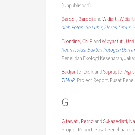
(Unpublished)
Barodji, Barodji
and
Widiarti, Widiarti
oleh Petani Se Luhir, Flores Timur.
B
Blondine, Ch. P
and
Widyastuti, Umi
Rutin Isolasi Bakteri Patogen Dan 
Penelitian Ekologi Kesehatan, Jakar
Budijanto, Didik
and
Suprapto, Agus
TIMUR.
Project Report. Pusat Pene
G
Gitawati, Retno
and
Sukasediati, Na
Project Report. Pusat Penelitian d