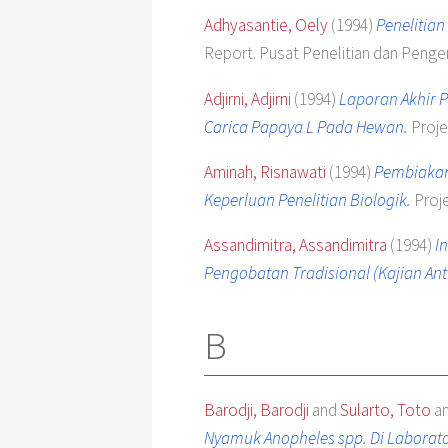
Adhyasantie, Oely
(1994)
Penelitian
Report. Pusat Penelitian dan Pen
Adjirni, Adjirni
(1994)
Laporan Akhir P
Carica Papaya L Pada Hewan.
Proje
Aminah, Risnawati
(1994)
Pembiakan
Keperluan Penelitian Biologik.
Proje
Assandimitra, Assandimitra
(1994)
I
Pengobatan Tradisional (Kajian Ant
B
Barodji, Barodji
and
Sularto, Toto
a
Nyamuk Anopheles spp. Di Laborat