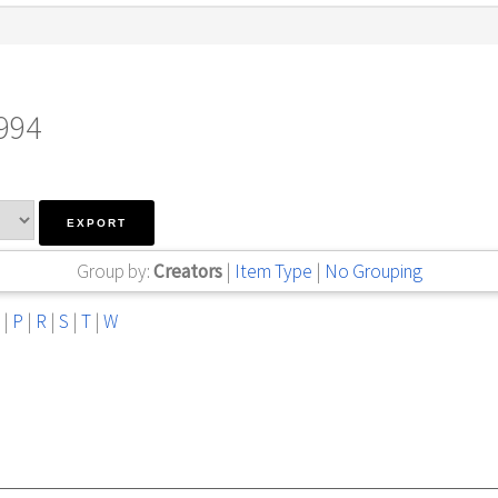
1994
Group by:
Creators
|
Item Type
|
No Grouping
|
P
|
R
|
S
|
T
|
W