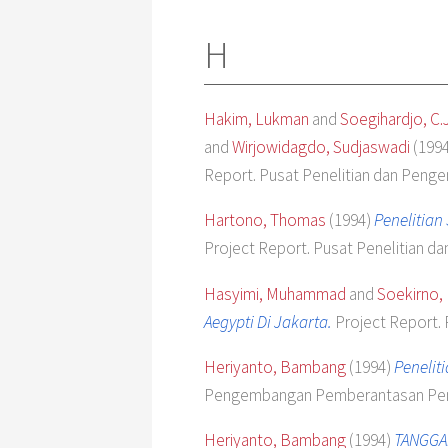
H
Hakim, Lukman
and
Soegihardjo, C.
and
Wirjowidagdo, Sudjaswadi
(199
Report. Pusat Penelitian dan Penge
Hartono, Thomas
(1994)
Penelitia
Project Report. Pusat Penelitian d
Hasyimi, Muhammad
and
Soekirno,
Aegypti Di Jakarta.
Project Report. 
Heriyanto, Bambang
(1994)
Penelit
Pengembangan Pemberantasan Pen
Heriyanto, Bambang
(1994)
TANGGAP