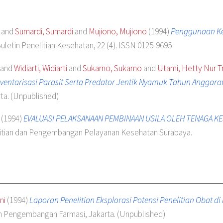
and
Sumardi, Sumardi
and
Mujiono, Mujiono
(1994)
Penggunaan Kel
uletin Penelitian Kesehatan, 22 (4). ISSN 0125-9695
and
Widiarti, Widiarti
and
Sukarno, Sukarno
and
Utami, Hetty Nur Tr
Inventarisasi Parasit Serta Predator Jentik Nyamuk Tahun Anggara
ta. (Unpublished)
(1994)
EVALUASI PELAKSANAAN PEMBINAAN USILA OLEH TENAGA K
litian dan Pengembangan Pelayanan Kesehatan Surabaya.
ni
(1994)
Laporan Penelitian Eksplorasi Potensi Penelitian Obat di 
an Pengembangan Farmasi, Jakarta. (Unpublished)