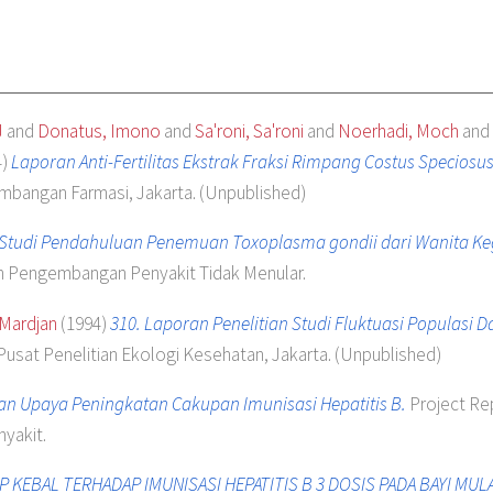
J
and
Donatus, Imono
and
Sa'roni, Sa'roni
and
Noerhadi, Moch
and
4)
Laporan Anti-Fertilitas Ekstrak Fraksi Rimpang Costus Speciosus
mbangan Farmasi, Jakarta. (Unpublished)
n Studi Pendahuluan Penemuan Toxoplasma gondii dari Wanita K
an Pengembangan Penyakit Tidak Menular.
 Mardjan
(1994)
310. Laporan Penelitian Studi Fluktuasi Populasi D
Pusat Penelitian Ekologi Kesehatan, Jakarta. (Unpublished)
ian Upaya Peningkatan Cakupan Imunisasi Hepatitis B.
Project Rep
yakit.
 KEBAL TERHADAP IMUNISASI HEPATITIS B 3 DOSIS PADA BAYI MUL