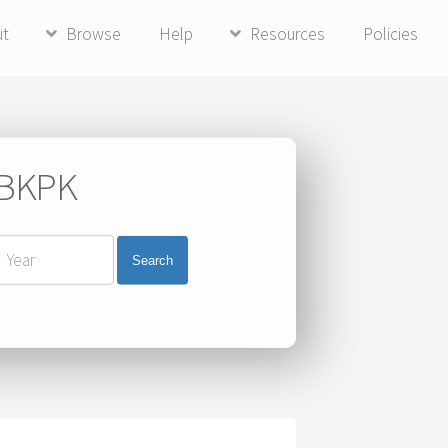
ut
Browse
Help
Resources
Policies
i BKPK
Search