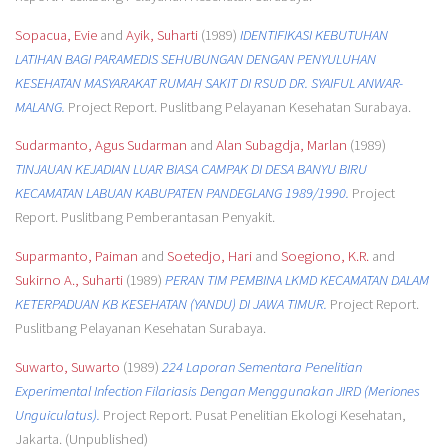
Sopacua, Evie
and
Ayik, Suharti
(1989)
IDENTIFIKASI KEBUTUHAN
LATIHAN BAGI PARAMEDIS SEHUBUNGAN DENGAN PENYULUHAN
KESEHATAN MASYARAKAT RUMAH SAKIT DI RSUD DR. SYAIFUL ANWAR-
MALANG.
Project Report. Puslitbang Pelayanan Kesehatan Surabaya.
Sudarmanto, Agus Sudarman
and
Alan Subagdja, Marlan
(1989)
TINJAUAN KEJADIAN LUAR BIASA CAMPAK DI DESA BANYU BIRU
KECAMATAN LABUAN KABUPATEN PANDEGLANG 1989/1990.
Project
Report. Puslitbang Pemberantasan Penyakit.
Suparmanto, Paiman
and
Soetedjo, Hari
and
Soegiono, K.R.
and
Sukirno A., Suharti
(1989)
PERAN TIM PEMBINA LKMD KECAMATAN DALAM
KETERPADUAN KB KESEHATAN (YANDU) DI JAWA TIMUR.
Project Report.
Puslitbang Pelayanan Kesehatan Surabaya.
Suwarto, Suwarto
(1989)
224 Laporan Sementara Penelitian
Experimental Infection Filariasis Dengan Menggunakan JIRD (Meriones
Unguiculatus).
Project Report. Pusat Penelitian Ekologi Kesehatan,
Jakarta. (Unpublished)