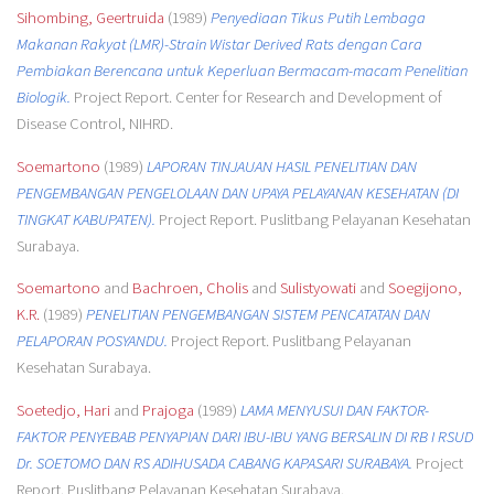
Sihombing, Geertruida
(1989)
Penyediaan Tikus Putih Lembaga
Makanan Rakyat (LMR)-Strain Wistar Derived Rats dengan Cara
Pembiakan Berencana untuk Keperluan Bermacam-macam Penelitian
Biologik.
Project Report. Center for Research and Development of
Disease Control, NIHRD.
Soemartono
(1989)
LAPORAN TINJAUAN HASIL PENELITIAN DAN
PENGEMBANGAN PENGELOLAAN DAN UPAYA PELAYANAN KESEHATAN (DI
TINGKAT KABUPATEN).
Project Report. Puslitbang Pelayanan Kesehatan
Surabaya.
Soemartono
and
Bachroen, Cholis
and
Sulistyowati
and
Soegijono,
K.R.
(1989)
PENELITIAN PENGEMBANGAN SISTEM PENCATATAN DAN
PELAPORAN POSYANDU.
Project Report. Puslitbang Pelayanan
Kesehatan Surabaya.
Soetedjo, Hari
and
Prajoga
(1989)
LAMA MENYUSUI DAN FAKTOR-
FAKTOR PENYEBAB PENYAPIAN DARI IBU-IBU YANG BERSALIN DI RB I RSUD
Dr. SOETOMO DAN RS ADIHUSADA CABANG KAPASARI SURABAYA.
Project
Report. Puslitbang Pelayanan Kesehatan Surabaya.