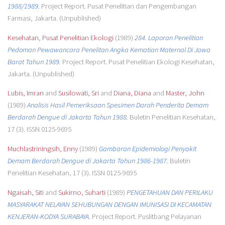
1988/1989.
Project Report. Pusat Penelitian dan Pengembangan
Farmasi, Jakarta. (Unpublished)
Kesehatan, Pusat Penelitian Ekologi
(1989)
284. Laporan Penelitian
Pedoman Pewawancara Penelitan Angka Kematian Maternal Di Jawa
Barat Tahun 1989.
Project Report. Pusat Penelitian Ekologi Kesehatan,
Jakarta. (Unpublished)
Lubis, Imran
and
Susilowati, Sri
and
Diana, Diana
and
Master, John
(1989)
Analisis Hasil Pemeriksaan Spesimen Darah Penderita Demam
Berdarah Dengue di Jakarta Tahun 1988.
Buletin Penelitian Kesehatan,
17 (3). ISSN 0125-9695
Muchlastriningsih, Enny
(1989)
Gambaran Epidemiologi Penyakit
Demam Berdarah Dengue di Jakarta Tahun 1986-1987.
Buletin
Penelitian Kesehatan, 17 (3). ISSN 0125-9695
Ngaisah, Siti
and
Sukirno, Suharti
(1989)
PENGETAHUAN DAN PERILAKU
MASYARAKAT NELAYAN SEHUBUNGAN DENGAN IMUNISASI DI KECAMATAN
KENJERAN-KODYA SURABAYA.
Project Report. Puslitbang Pelayanan