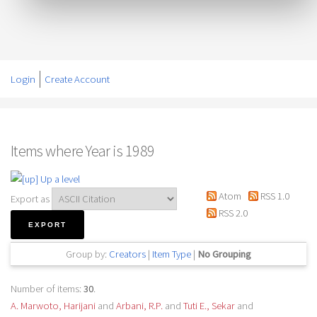
Login
Create Account
Items where Year is 1989
Up a level
Atom
RSS 1.0
Export as
RSS 2.0
Group by:
Creators
|
Item Type
|
No Grouping
Number of items:
30
.
A. Marwoto, Harijani
and
Arbani, R.P.
and
Tuti E., Sekar
and