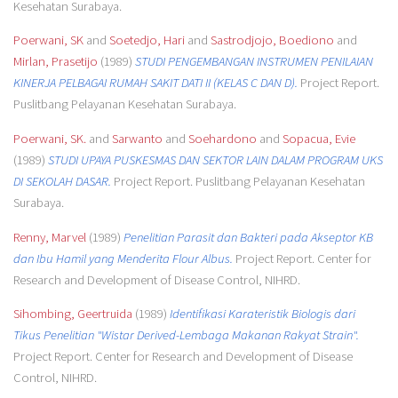
Kesehatan Surabaya.
Poerwani, SK
and
Soetedjo, Hari
and
Sastrodjojo, Boediono
and
Mirlan, Prasetijo
(1989)
STUDI PENGEMBANGAN INSTRUMEN PENILAIAN
KINERJA PELBAGAI RUMAH SAKIT DATI II (KELAS C DAN D).
Project Report.
Puslitbang Pelayanan Kesehatan Surabaya.
Poerwani, SK.
and
Sarwanto
and
Soehardono
and
Sopacua, Evie
(1989)
STUDI UPAYA PUSKESMAS DAN SEKTOR LAIN DALAM PROGRAM UKS
DI SEKOLAH DASAR.
Project Report. Puslitbang Pelayanan Kesehatan
Surabaya.
Renny, Marvel
(1989)
Penelitian Parasit dan Bakteri pada Akseptor KB
dan Ibu Hamil yang Menderita Flour Albus.
Project Report. Center for
Research and Development of Disease Control, NIHRD.
Sihombing, Geertruida
(1989)
Identifikasi Karateristik Biologis dari
Tikus Penelitian "Wistar Derived-Lembaga Makanan Rakyat Strain".
Project Report. Center for Research and Development of Disease
Control, NIHRD.