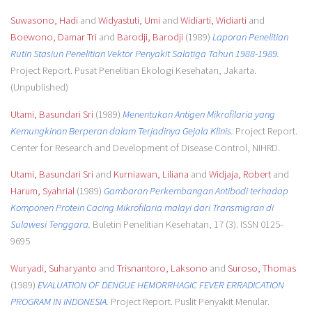
Suwasono, Hadi
and
Widyastuti, Umi
and
Widiarti, Widiarti
and
Boewono, Damar Tri
and
Barodji, Barodji
(1989)
Laporan Penelitian
Rutin Stasiun Penelitian Vektor Penyakit Salatiga Tahun 1988-1989.
Project Report. Pusat Penelitian Ekologi Kesehatan, Jakarta.
(Unpublished)
Utami, Basundari Sri
(1989)
Menentukan Antigen Mikrofilaria yang
Kemungkinan Berperan dalam Terjadinya Gejala Klinis.
Project Report.
Center for Research and Development of Disease Control, NIHRD.
Utami, Basundari Sri
and
Kurniawan, Liliana
and
Widjaja, Robert
and
Harum, Syahrial
(1989)
Gambaran Perkembangan Antibodi terhadap
Komponen Protein Cacing Mikrofilaria malayi dari Transmigran di
Sulawesi Tenggara.
Buletin Penelitian Kesehatan, 17 (3). ISSN 0125-
9695
Wuryadi, Suharyanto
and
Trisnantoro, Laksono
and
Suroso, Thomas
(1989)
EVALUATION OF DENGUE HEMORRHAGIC FEVER ERRADICATION
PROGRAM IN INDONESIA.
Project Report. Puslit Penyakit Menular.