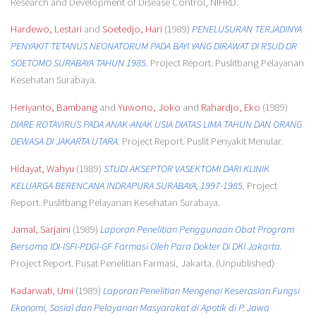
Research and Development of Disease Control, NIHRD.
Hardewo, Lestari
and
Soetedjo, Hari
(1989)
PENELUSURAN TERJADINYA
PENYAKIT TETANUS NEONATORUM PADA BAYI YANG DIRAWAT DI RSUD DR
SOETOMO SURABAYA TAHUN 1985.
Project Report. Puslitbang Pelayanan
Kesehatan Surabaya.
Heriyanto, Bambang
and
Yuwono, Joko
and
Rahardjo, Eko
(1989)
DIARE ROTAVIRUS PADA ANAK-ANAK USIA DIATAS LIMA TAHUN DAN ORANG
DEWASA DI JAKARTA UTARA.
Project Report. Puslit Penyakit Menular.
Hidayat, Wahyu
(1989)
STUDI AKSEPTOR VASEKTOMI DARI KLINIK
KELUARGA BERENCANA INDRAPURA SURABAYA, 1997-1985.
Project
Report. Puslitbang Pelayanan Kesehatan Surabaya.
Jamal, Sarjaini
(1989)
Laporan Penelitian Penggunaan Obat Program
Bersama IDI-ISFI-PDGI-GF Farmasi Oleh Para Dokter Di DKI Jakarta.
Project Report. Pusat Penelitian Farmasi, Jakarta. (Unpublished)
Kadarwati, Umi
(1989)
Laporan Penelitian Mengenai Keserasian Fungsi
Ekonomi, Sosial dan Pelayanan Masyarakat di Apotik di P. Jawa