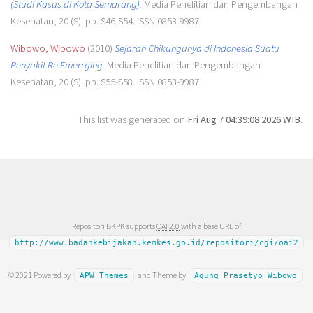
(Studi Kasus di Kota Semarang).
Media Penelitian dan Pengembangan
Kesehatan, 20 (S). pp. S46-S54. ISSN 0853-9987
Wibowo, Wibowo
(2010)
Sejarah Chikungunya di Indonesia Suatu
Penyakit Re Emerrging.
Media Penelitian dan Pengembangan
Kesehatan, 20 (S). pp. S55-S58. ISSN 0853-9987
This list was generated on
Fri Aug 7 04:39:08 2026 WIB
.
Repositori BKPK supports
OAI 2.0
with a base URL of
http://www.badankebijakan.kemkes.go.id/repositori/cgi/oai2
© 2021 Powered by
and Theme by
APW Themes
Agung Prasetyo Wibowo