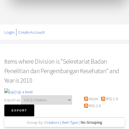
Login
Create Account
Items where Division is "Sekretariat Badan
Penelitian dan Pengembangan Kesehatan" and
Year is 2010
Up a level
Atom
RSS 1.0
Export as
RSS 2.0
Group by:
Creators
|
Item Type
|
No Grouping