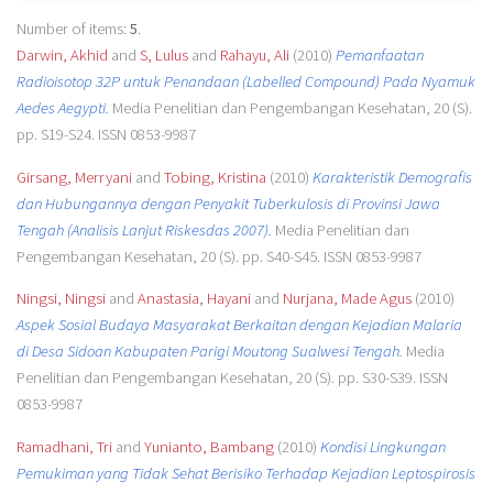
Number of items:
5
.
Darwin, Akhid
and
S, Lulus
and
Rahayu, Ali
(2010)
Pemanfaatan
Radioisotop 32P untuk Penandaan (Labelled Compound) Pada Nyamuk
Aedes Aegypti.
Media Penelitian dan Pengembangan Kesehatan, 20 (S).
pp. S19-S24. ISSN 0853-9987
Girsang, Merryani
and
Tobing, Kristina
(2010)
Karakteristik Demografis
dan Hubungannya dengan Penyakit Tuberkulosis di Provinsi Jawa
Tengah (Analisis Lanjut Riskesdas 2007).
Media Penelitian dan
Pengembangan Kesehatan, 20 (S). pp. S40-S45. ISSN 0853-9987
Ningsi, Ningsi
and
Anastasia, Hayani
and
Nurjana, Made Agus
(2010)
Aspek Sosial Budaya Masyarakat Berkaitan dengan Kejadian Malaria
di Desa Sidoan Kabupaten Parigi Moutong Sualwesi Tengah.
Media
Penelitian dan Pengembangan Kesehatan, 20 (S). pp. S30-S39. ISSN
0853-9987
Ramadhani, Tri
and
Yunianto, Bambang
(2010)
Kondisi Lingkungan
Pemukiman yang Tidak Sehat Berisiko Terhadap Kejadian Leptospirosis