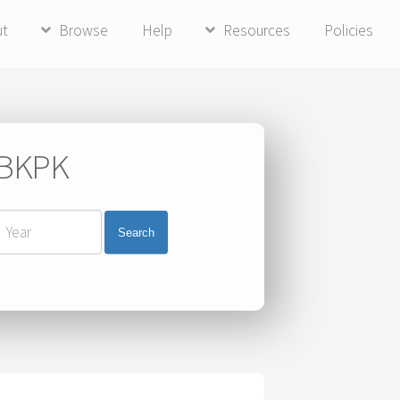
ut
Browse
Help
Resources
Policies
i BKPK
Search