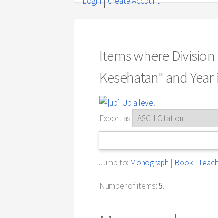
Login
Create Account
Items where Division
Kesehatan" and Year 
Up a level
Export as
Jump to:
Monograph
|
Book
|
Teach
Number of items:
5
.