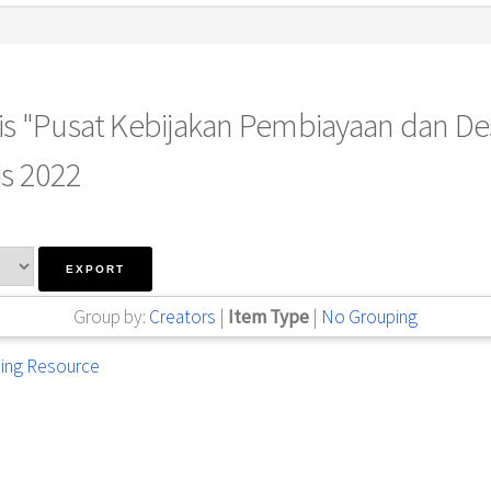
 is "Pusat Kebijakan Pembiayaan dan Des
is 2022
Group by:
Creators
|
Item Type
|
No Grouping
ing Resource