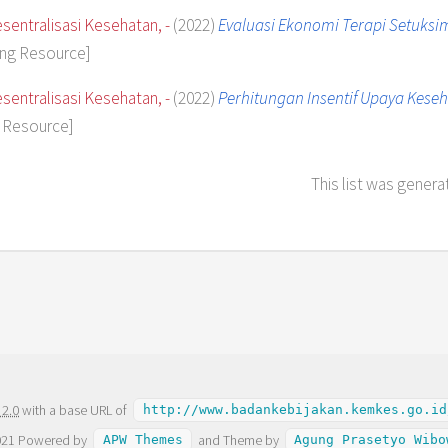
entralisasi Kesehatan, -
(2022)
Evaluasi Ekonomi Terapi Setuks
ing Resource]
entralisasi Kesehatan, -
(2022)
Perhitungan Insentif Upaya Kese
 Resource]
This list was gener
 2.0
with a base URL of
http://www.badankebijakan.kemkes.go.id
021 Powered by
and Theme by
APW Themes
Agung Prasetyo Wibo